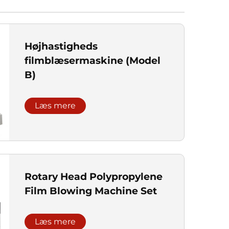
Højhastigheds
filmblæsermaskine (Model
B)
Læs mere
Rotary Head Polypropylene
Film Blowing Machine Set
Læs mere