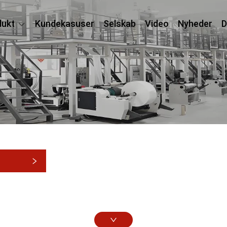
dukt
Kundekasuser
Selskab
Video
Nyheder
D