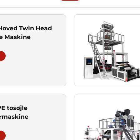
 Hoved Twin Head
e Maskine
 tosøjle
ermaskine