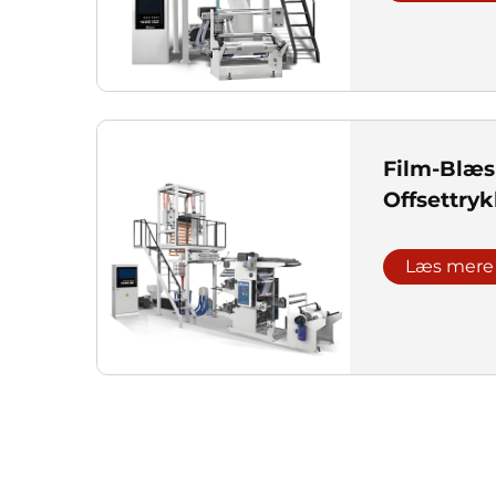
Film-Blæs
Offsettry
Læs mere