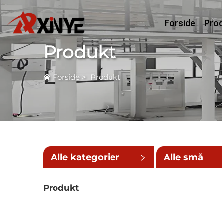
Forside
Pro
Produkt
Forside
>
Produkt
Alle kategorier
Alle små
kategorier
Produkt