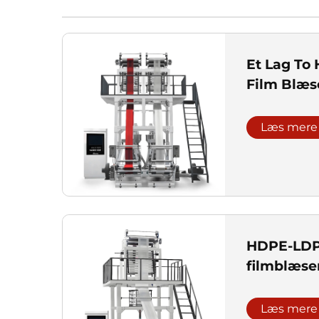
Et Lag To
Film Blæs
Læs mere
HDPE-LDPE
filmblæs
Læs mere