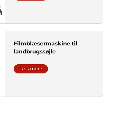
Filmblæsermaskine til
landbrugssøjle
Læs mere