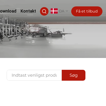
ownload
Kontakt
DA
Få et tilbud
Søg