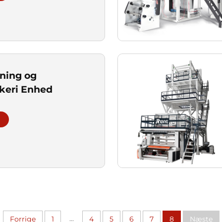
ning og
kkeri Enhed
...
Forrige
1
4
5
6
7
8
Næste