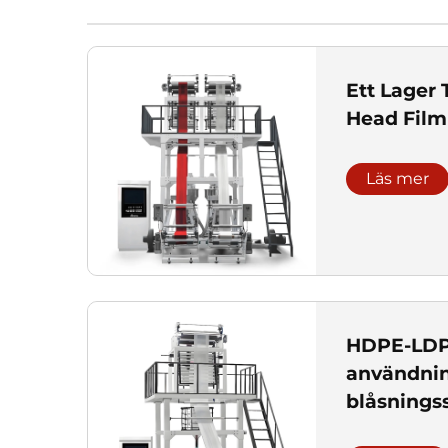
Ett Lager
Head Film
Läs mer
HDPE-LDP
användnin
blåsnings