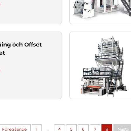
ning och Offset
et
...
Föregående
1
4
5
6
7
8
Nästa