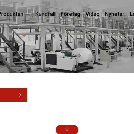
Produkten
Kundfall
Företag
Video
Nyheter
L
rier