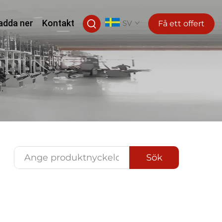
adda ner
Kontakt
SV
Få ett offert
Sök