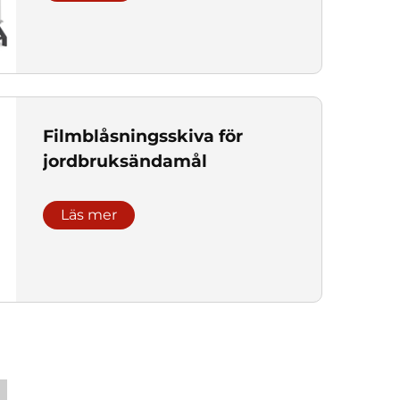
Filmblåsningsskiva för
jordbruksändamål
Läs mer