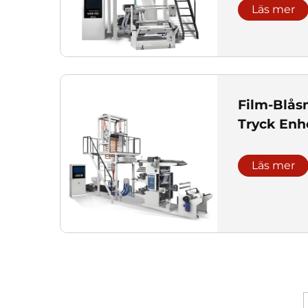
Läs mer
Film-Blås
Tryck Enh
Läs mer