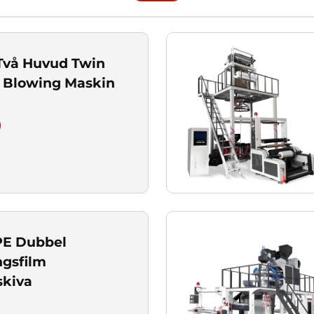
 Två Huvud Twin
 Blowing Maskin
E Dubbel
gsfilm
skiva