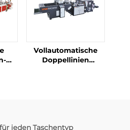
e
Vollautomatische
n-
Doppellinien
t
Superhochgeschwindigkeit
on
für die Herstellung
von Plastik-T-Shirt-
Beuteln
 für jeden Taschentyp