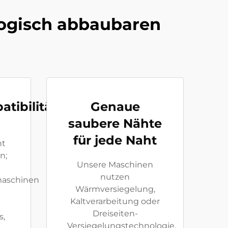
ologisch abbaubaren
tibilität
Genaue
saubere Nähte
für jede Naht
ht
n;
Unsere Maschinen
nutzen
maschinen
Wärmversiegelung,
Kaltverarbeitung oder
Dreiseiten-
s,
Versiegelungstechnologie,