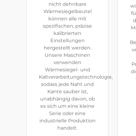
nicht dehnbare
wi
Wärmesiegelbeutel
fü
können alle mit
d
spezifischen, präzise
M
kalibrierten
Einstellungen
Be
hergestellt werden.
v
Unsere Maschinen
verwenden
P
Wärmesiegel- und
di
Kaltverarbeitungstechnologie,
sodass jede Naht und
Kante sauber ist,
unabhängig davon, ob
es sich um eine kleine
Serie oder eine
industrielle Produktion
handelt.