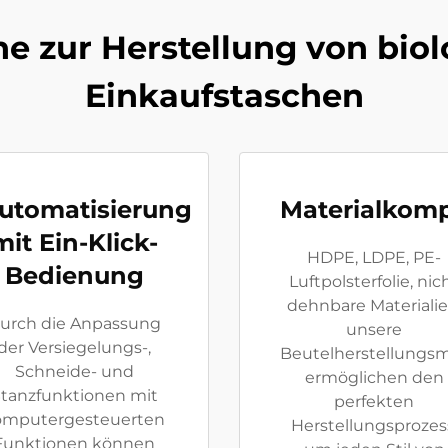
ne zur Herstellung von bi
Einkaufstaschen
utomatisierung
Materialkompa
mit Ein-Klick-
HDPE, LDPE, PE-
Bedienung
Luftpolsterfolie, nic
dehnbare Materialie
urch die Anpassung
unsere
der Versiegelungs-,
Beutelherstellungs
Schneide- und
ermöglichen den
tanzfunktionen mit
perfekten
omputergesteuerten
Herstellungsprozes
Funktionen können