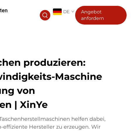
ten
DE
Angebot
anfordern
chen produzieren:
indigkeits-Maschine
ung von
en | XinYe
Taschenherstellmaschinen helfen dabei,
-effiziente Hersteller zu erzeugen. Wir