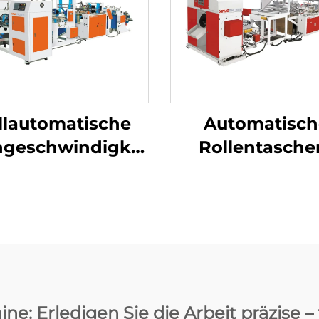
llautomatische
Automatisch
geschwindigkeits-
Rollentasche
Maschine zur
Maschine mi
erstellung von
Fädelfunkti
nlos-Rolltaschen
e: Erledigen Sie die Arbeit präzise –