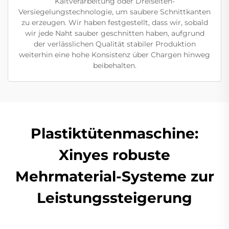
Kaltverarbeitung oder Dreiseiten-
Versiegelungstechnologie, um saubere Schnittkanten
zu erzeugen. Wir haben festgestellt, dass wir, sobald
wir jede Naht sauber geschnitten haben, aufgrund
der verlässlichen Qualität stabiler Produktion
weiterhin eine hohe Konsistenz über Chargen hinweg
beibehalten.
Plastiktütenmaschine:
Xinyes robuste
Mehrmaterial-Systeme zur
Leistungssteigerung