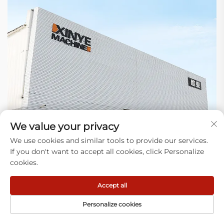
We value your privacy
We use cookies and similar tools to provide our services.
If you don't want to accept all cookies, click Personalize
cookies.
Accept all
Warum uns wählen
Personalize cookies
1) Expertise: Wir konzentrieren uns darauf, Anlagen zur