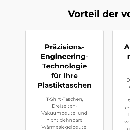
Vorteil der 
Präzisions-
A
Engineering-
Technologie
für Ihre
D
Plastiktaschen
T-Shirt-Taschen,
S
Dreiseiten-
c
Vakuumbeutel und
nicht dehnbare
wi
Wärmesiegelbeutel
fü