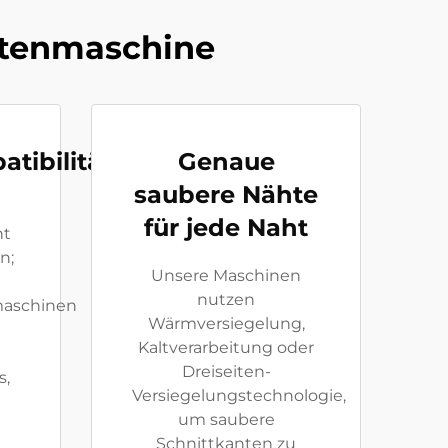
tütenmaschine
tibilität
Genaue
saubere Nähte
für jede Naht
ht
n;
Unsere Maschinen
nutzen
maschinen
Wärmversiegelung,
Kaltverarbeitung oder
Dreiseiten-
s,
Versiegelungstechnologie,
um saubere
Schnittkanten zu