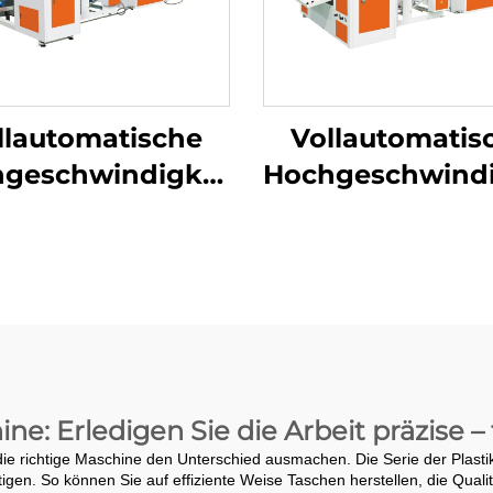
llautomatische
Vollautomatis
geschwindigkeits-
Hochgeschwindi
Maschine zur
Rollentasche
erstellung von
Maschine
nlos-Rolltaschen
e: Erledigen Sie die Arbeit präzise –
ie richtige Maschine den Unterschied ausmachen. Die Serie der Plasti
en. So können Sie auf effiziente Weise Taschen herstellen, die Quali