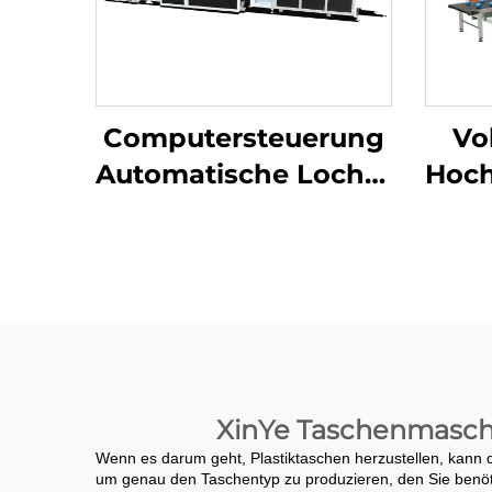
Computersteuerung
Vo
Automatische Locher
Hoch
Beutelherstellungsanlage
H
Ker
XinYe Taschenmaschin
Wenn es darum geht, Plastiktaschen herzustellen, kann d
um genau den Taschentyp zu produzieren, den Sie benötig