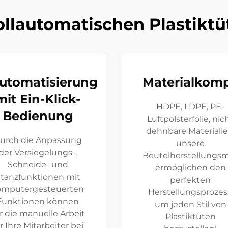
vollautomatischen Plastik
utomatisierung
Materialkompa
mit Ein-Klick-
HDPE, LDPE, PE-
Bedienung
Luftpolsterfolie, nic
dehnbare Materialie
urch die Anpassung
unsere
der Versiegelungs-,
Beutelherstellungs
Schneide- und
ermöglichen den
tanzfunktionen mit
perfekten
omputergesteuerten
Herstellungsprozes
Funktionen können
um jeden Stil von
r die manuelle Arbeit
Plastiktüten
r Ihre Mitarbeiter bei