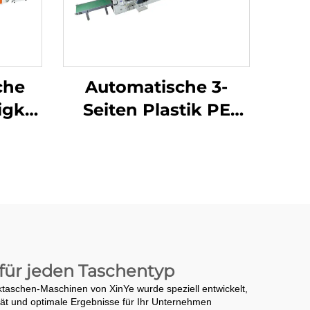
che
Automatische 3-
gkeits-
Seiten Plastik PE
n-
Luftblasefolie-
Taschenmachmaschine
 für jeden Taschentyp
ktaschen-Maschinen von XinYe wurde speziell entwickelt,
tät und optimale Ergebnisse für Ihr Unternehmen