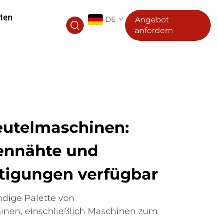
ten
DE
Angebot
anfordern
eutelmaschinen:
ennähte und
tigungen verfügbar
ndige Palette von
inen, einschließlich Maschinen zum