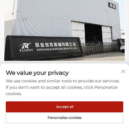
Warum uns wählen
We value your privacy
We use cookies and similar tools to provide our services.
1) Expertise: Wir konzentrieren uns darauf, Anlagen zur
If you don't want to accept all cookies, click Personalize
Herstellung von Kunststoffbeuteln zu bauen und reale
cookies.
Probleme auf Ihrer Produktionslinie (Verstopfungen, Abfall)
bei Tausenden von Betrieben zu lösen.
Accept all
2) Neueste Technologie: Unser Design hat sich über
mehrere Jahre entwickelt. Jährlich setzen wir
Personalize cookies
Verbesserungen um – bei Steuerungen, stabileren
Bauteilen und weniger Ausfallzeiten. Unsere Anlagen