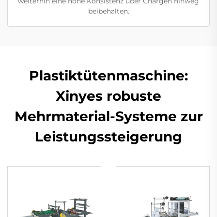
weiterhin eine hohe Konsistenz über Chargen hinweg
beibehalten.
Plastiktütenmaschine:
Xinyes robuste
Mehrmaterial-Systeme zur
Leistungssteigerung