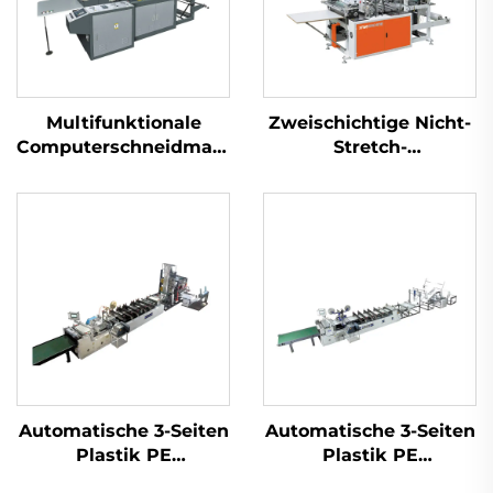
Multifunktionale
Zweischichtige Nicht-
Computerschneidmaschine
Stretch-
für Thermotüten
Wärmeversiegelungskalt
Taschenmachmaschine
Automatische 3-Seiten
Automatische 3-Seiten
Plastik PE
Plastik PE
Luftblasefolie-
Luftblasefolie-