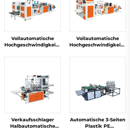
Vollautomatische
Vollautomatische
Hochgeschwindigkeits-
Hochgeschwindigkeits-
Maschine zur
Rollentaschen-
Herstellung von
Maschine
Kernlos-Rolltaschen
Verkaufsschlager
Automatische 3-Seiten
Halbautomatische
Plastik PE