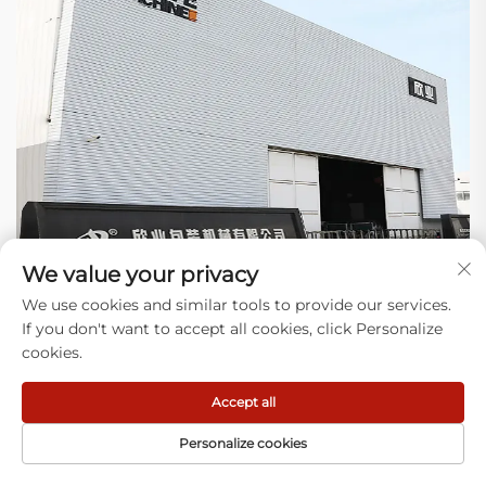
We value your privacy
We use cookies and similar tools to provide our services.
If you don't want to accept all cookies, click Personalize
Warum uns wählen
cookies.
1) Expertise: Wir konzentrieren uns darauf, Anlagen zur
Accept all
Herstellung von Kunststoffbeuteln zu bauen und reale
Probleme auf Ihrer Produktionslinie (Verstopfungen, Abfall)
Personalize cookies
bei Tausenden von Betrieben zu lösen.
2) Neueste Technologie: Unser Design hat sich über