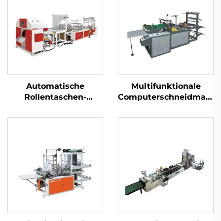
Automatische
Multifunktionale
Rollentaschen-
Computerschneidmasch
Maschine mit
für Thermotüten
Fädelfunktion