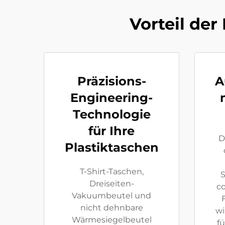
Vorteil de
Präzisions-
A
Engineering-
Technologie
für Ihre
D
Plastiktaschen
T-Shirt-Taschen,
S
Dreiseiten-
c
Vakuumbeutel und
nicht dehnbare
wi
Wärmesiegelbeutel
fü