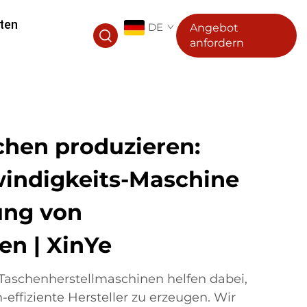
ten
DE
Angebot
anfordern
chen produzieren:
indigkeits-Maschine
ung von
en | XinYe
Taschenherstellmaschinen helfen dabei,
-effiziente Hersteller zu erzeugen. Wir