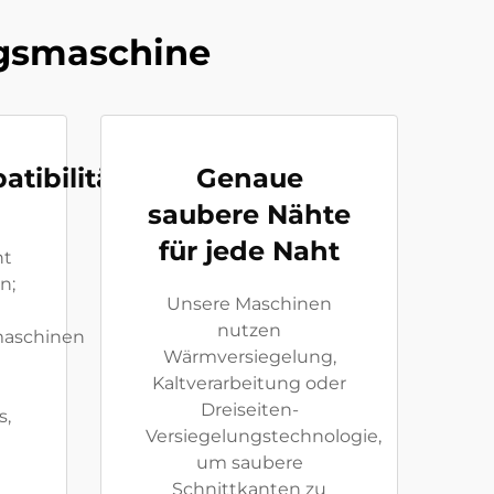
ngsmaschine
tibilität
Genaue
saubere Nähte
für jede Naht
ht
n;
Unsere Maschinen
nutzen
maschinen
Wärmversiegelung,
Kaltverarbeitung oder
Dreiseiten-
s,
Versiegelungstechnologie,
um saubere
Schnittkanten zu