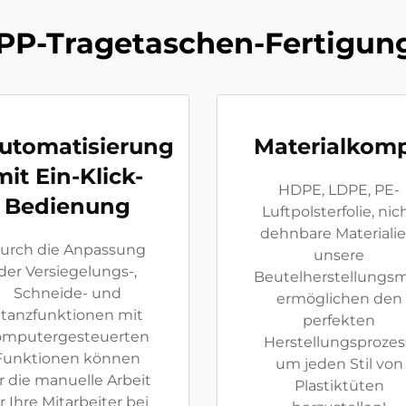
r PP-Tragetaschen-Fertigu
utomatisierung
Materialkompa
mit Ein-Klick-
HDPE, LDPE, PE-
Bedienung
Luftpolsterfolie, nic
dehnbare Materialie
urch die Anpassung
unsere
der Versiegelungs-,
Beutelherstellungs
Schneide- und
ermöglichen den
tanzfunktionen mit
perfekten
omputergesteuerten
Herstellungsprozes
Funktionen können
um jeden Stil von
r die manuelle Arbeit
Plastiktüten
r Ihre Mitarbeiter bei