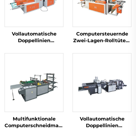
Vollautomatische
Computersteuernde
Doppellinien
Zwei-Lagen-Rolltüten-
Hochgeschwindigkeitsmaschine
Maschine für Trag-
für die Herstellung
und Flachtüten
von Plastik-T-Shirt-
Beuteln
Multifunktionale
Vollautomatische
Computerschneidmaschine
Doppellinien
für Thermotüten
Superhochgeschwindigk