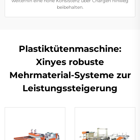
weiterhin eine hohe Konsistenz über Chargen hinweg
beibehalten.
Plastiktütenmaschine:
Xinyes robuste
Mehrmaterial-Systeme zur
Leistungssteigerung