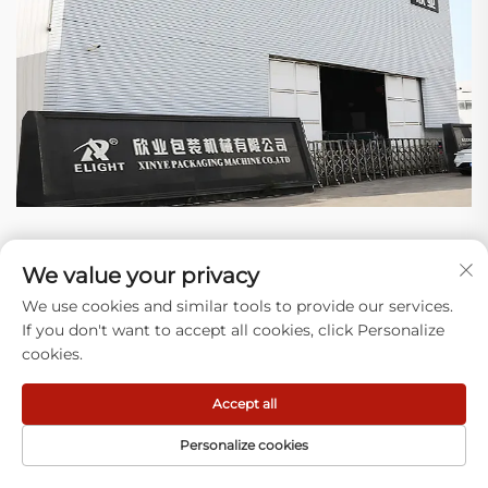
Warum uns wählen
We value your privacy
1) Expertise: Wir konzentrieren uns darauf, Anlagen zur
We use cookies and similar tools to provide our services.
Herstellung von Kunststoffbeuteln zu bauen und reale
If you don't want to accept all cookies, click Personalize
Probleme auf Ihrer Produktionslinie (Verstopfungen, Abfall)
cookies.
bei Tausenden von Betrieben zu lösen.
2) Neueste Technologie: Unser Design hat sich über
Accept all
mehrere Jahre entwickelt. Jährlich setzen wir
Verbesserungen um – bei Steuerungen, stabileren
Personalize cookies
Bauteilen und weniger Ausfallzeiten. Unsere Anlagen
wachsen mit Ihrer Produktion mit.