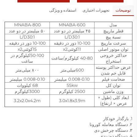
توضیحات
تجهیزات اختیاری
استفاده و ویژگی
مدل
MNABA-600
MNABA-800
قطر مارپیچ
۴۵ میلیمتر در دو عدد
۵۰ میلیمتر در دو عدد
نسبة پیچ
L/D30:1
L/D30:1
سرعت مارپیچ
10-100 دور در دقیقه
10-100 دور در دقیقه
توان موتور اصلی
11کوئتیx2
15کوئتیx2
حداکثر خروجی
50-100کیلوگرم در
40-80 کیلوگرم/ساعت
استخراج
ساعت
عرض حداکثر پوسته
600میلی‌متر
۸۰۰ میلی‌متر
قابل خم شدن
ضخامت فیلم
0.008-0.10 میلیمتر
0.008-0.10 میلیمتر
توان کل
55kw
68 کیلووات
وزن ماشین
2500 کیلوگرم
3000کیلوگرم
ابعاد کلی (طول ×
3.2x2.0x4.2m
3.0x1.8x3.9m
عرض × ارتفاع)
1. بارگذار خودکار
۲. دستگاه معامله کورونا
۳. دستگاه چرخش دی
4. دستگاه دوزبندی