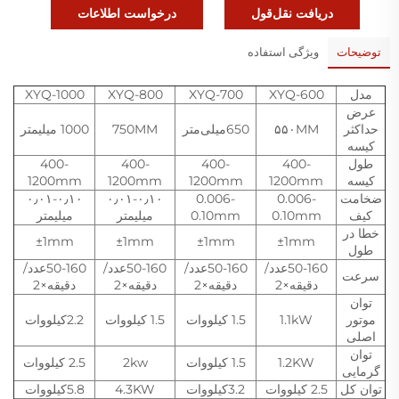
دریافت نقل‌قول
درخواست اطلاعات
توضیحات
ویژگی استفاده
مدل
XYQ-600
XYQ-700
XYQ-800
XYQ-1000
عرض
حداکثر
۵۵۰MM
650میلی‌متر
750MM
1000 میلیمتر
کیسه
طول
400-
400-
400-
400-
کیسه
1200mm
1200mm
1200mm
1200mm
ضخامت
0.006-
0.006-
۰٫۰۱-۰٫۱۰
۰٫۰۱-۰٫۱۰
کیف
0.10mm
0.10mm
میلیمتر
میلیمتر
خطا در
±1mm
±1mm
±1mm
±1mm
طول
50-160عدد/
50-160عدد/
50-160عدد/
50-160عدد/
سرعت
دقیقه×2
دقیقه×2
دقیقه×2
دقیقه×2
توان
موتور
1.1kW
1.5 کیلووات
1.5 کیلووات
2.2کیلووات
اصلی
توان
1.2KW
1.5 کیلووات
2kw
2.5 کیلووات
گرمایی
توان کل
2.5 کیلووات
3.2کیلووات
4.3KW
5.8کیلووات