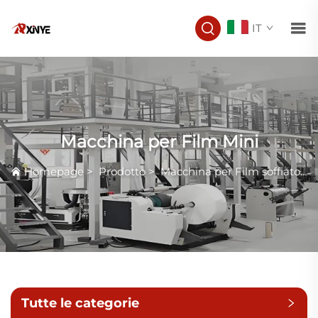
IT
Macchina per Film Mini
Homepage
>
Prodotto
>
Macchina per Film soffiatosi
Tutte le categorie