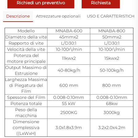
Richiedi un preventivo
Richiesta
Descrizione
Attrezzature opzionali
USO E CARATTERISTICHE
Modello
MNABA-600
MNABA-800
Diametro della vite
45mmx2
50mmx2
Rapporto di vite
L/D30:1
L/D30:1
Velocità della vite
10-100r\/min
10-100r\/min
Potenza del
11kwx2
15kwx2
motore principale
Output Massimo di
40-80kg/h
50-100kg/h
Estrusione
Larghezza Massima
di Piegatura del
600 mm
800 mm
Film
Spessore del Film
0.008-0.10mm
0.008-0.10mm
Potenza totale
55 kW
68kw
Peso della
2500KG
3000kg
macchina
Dimensione
complessiva
3.0x1.8x3.9m
3.2x2.0x4.2m
((LxWxH)