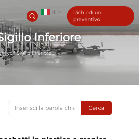
IT
Richiedi un
preventivo
gillo Inferiore
i con Sigillo Inferiore
Cerca