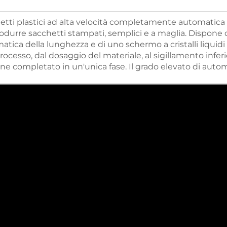
tti plastici ad alta velocità completamente automatica u
urre sacchetti stampati, semplici e a maglia. Dispone 
tica della lunghezza e di uno schermo a cristalli liquidi
rocesso, dal dosaggio del materiale, al sigillamento inferio
viene completato in un'unica fase. Il grado elevato di aut