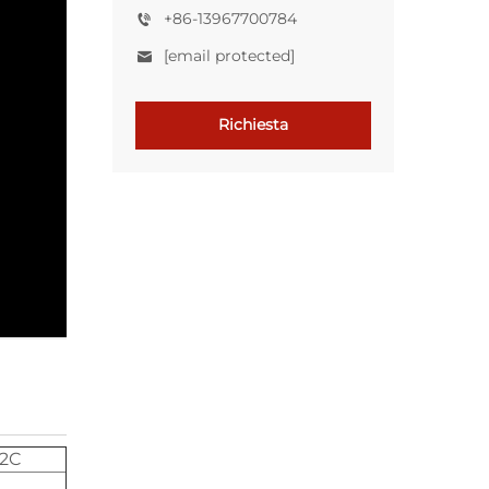
+86-13967700784
[email protected]
Richiesta
x2C