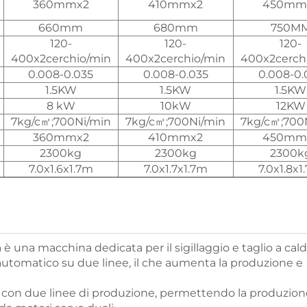
360mmx2
410mmx2
450mm
660mm
680mm
750M
120-
120-
120-
400x2cerchio/min
400x2cerchio/min
400x2cerch
0.008-0.035
0.008-0.035
0.008-0.
1.5KW
1.5KW
1.5KW
8 kW
10kW
12KW
7kg/c㎡;700Ni/min
7kg/c㎡;700Ni/min
7kg/c㎡;700
360mmx2
410mmx2
450mm
2300kg
2300kg
2300k
7.0x1.6x1.7m
7.0x1.7x1.7m
7.0x1.8x1
è una macchina dedicata per il sigillaggio e taglio a cald
o automatico su due linee, il che aumenta la produzione e
 con due linee di produzione, permettendo la produzione