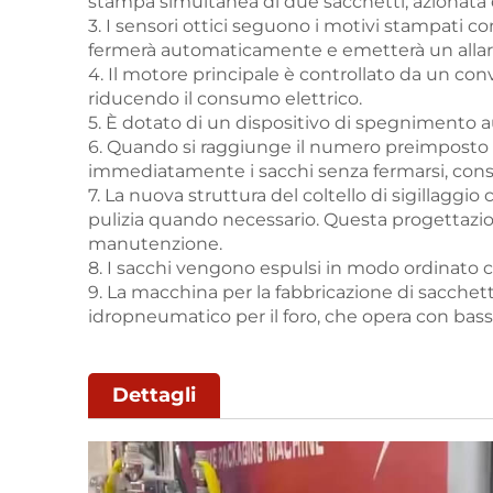
stampa simultanea di due sacchetti, azionata 
3. I sensori ottici seguono i motivi stampati co
fermerà automaticamente e emetterà un alla
4. Il motore principale è controllato da un co
riducendo il consumo elettrico.
5. È dotato di un dispositivo di spegnimento a
6. Quando si raggiunge il numero preimposto 
immediatamente i sacchi senza fermarsi, cons
7. La nuova struttura del coltello di sigillaggio 
pulizia quando necessario. Questa progettazione
manutenzione.
8. I sacchi vengono espulsi in modo ordinato co
9. La macchina per la fabbricazione di sacchetti 
idropneumatico per il foro, che opera con ba
Dettagli