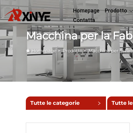
Homepage
Prodotto
Contatta
Macchina per la Fabb
Homepage
>
Prodotto
>
Macchina per la Fab
Tutte le categorie
Tutte le
sottoca