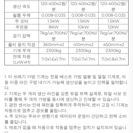
120-400x2원/
120-400x2원/
120-400x2원/
생산 속도
분
분
분
필름 두께
0.008-0.035
0.008-0.035
0.008-0.035
주 모터
1.5KW
1.5KW
1.5KW
주전원
8KW
10kW
12KW
7kg/㎠;700Ni/
7kg/㎠;700Ni/
7kg/㎠;700Ni/
공기 압력
분
분
분
풀리 용지 직경
360mmx2
410mmx2
450mmx2
기계 무게
2300kg
2300kg
2300kg
전체 차원
7.0x1.6x1.7m
7.0x1.7x1.7m
7.0x1.8x1.7m
(LxWxH)
1. 이 쓰레기 가방 기계는 전용 베스트 가방 열봉 및 열절 기계로, 자
동 이중 라인 구멍 내기가 가능해 생산성을 높이고 인력을 절약합니
다.
2. 기계는 두 개의 생산 라인을 갖춘 듀얼 트랙 설계로, 듀얼 서보 모
터를 통해 두 개의 가방을 동시에 생산하고 인쇄할 수 있습니다.
3. 광전 센서는 인쇄 패턴을 정확하게 추적하며, 센서 고장 시 기계는
자동으로 멈추고 경보를 울립니다.
4. 주 모터는 주파수 변환기로 제어되어 운영이 간단하고 전력 소비
를 줄입니다.
5. 재료가 없을 때 자동으로 작동을 멈추는 장치가 설치되어 있습니