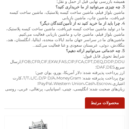
همیشه بازرسی نهایی قبل از حمل و نقل؛
3. چه چیزی می‌توانید از ما خریداری کنید؟
ماشین بلواژ فیلم، ماشین ساخت کیسه پلاستیک، ماشین ساخت کیسه
غیربافت، ماشین چاپ، ماشین بازیابی
4. چرا باید از ما خرید کنید نه از تأمین‌کنندگان دیگر؟
ما در تولید ماشین ساخت کیسه غیربافت، ماشین ساخت کیسه پلاستیک،
ماشین بلواژ فیلم، ماشین چاپ و ماشین بازیابی فعالیت می‌کنیم.
ماشین‌های ما در سراسر جهان مانند ایالات متحده، ایتالیا، انگلستان، هند،
بنگلادش، دوئی، عربستان سعودی و غنا فعالیت می‌کنند...
5. چه خدماتی می‌توانیم ارائه دهیم؟
شرایط تحویل قابل قبول:
FOB,CFR,CIF,EXW,FAS,CIP,FCA,CPT,DEQ,DDP,DDU,ارسال
سریع,DAF,DES؛
ارز پرداخت پذیرفته شده: دلار آمریکا، یورو، یوان چین؛
نوع پرداخت پذیرفته شده: T/T،L/C،D/P D/A،MoneyGram،کارت
اعتباری،PayPal،Western Union،Cash،Escrow؛
زبان‌های صحبت شده: انگلیسی، چینی، اسپانیایی، پرتغالی، عربی، روسی
محصولات مرتبط