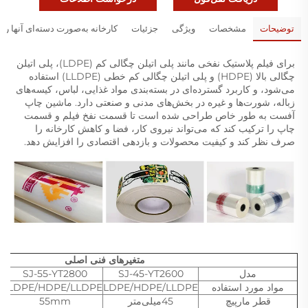
توضیحات
مشخصات
ویژگی
جزئیات
کارخانه به‌صورت دسته‌ای آنها را
برای فیلم پلاستیک نفخی مانند پلی اتیلن چگالی کم (LDPE)، پلی اتیلن 
چگالی بالا (HDPE) و پلی اتیلن چگالی کم خطی (LLDPE) استفاده 
می‌شود، و کاربرد گسترده‌ای در بسته‌بندی مواد غذایی، لباس، کیسه‌های 
زباله، شورت‌ها و غیره در بخش‌های مدنی و صنعتی دارد. ماشین چاپ 
آفست به طور خاص طراحی شده است تا قسمت نفخ فیلم و قسمت 
چاپ را ترکیب کند که می‌تواند نیروی کار، فضا و کاهش کارخانه را 
صرف نظر کند و کیفیت محصولات و بازدهی اقتصادی را افزایش دهد. 
متغیرهای فنی اصلی
مدل
SJ-45-YT2600
SJ-55-YT2800
مواد مورد استفاده
LDPE/HDPE/LLDPE
LDPE/HDPE/LLDPE
PE
قطر مارپیچ
45میلی‌متر
55mm