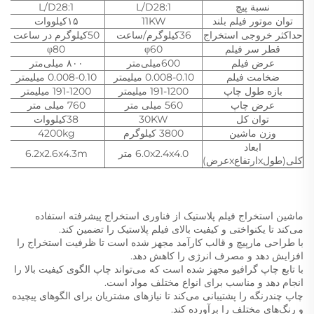
نسبة پیچ
L/D28:1
L/D28:1
توان موتور فیلم بلند
11KW
۱۵کیلووات
حداکثر خروجی استخراج
36کیلوگرم/ساعت
50کیلوگرم در ساعت
70ک
قطر سر فیلم
φ60
φ80
عرض فیلم
600میلی‌متر
۸۰۰ میلی‌متر
ضخامت فیلم
0.008-0.10 میلیمتر
0.008-0.10 میلیمتر
بازه طول چاپ
191-1200 میلیمتر
191-1200 میلیمتر
عرض چاپ
560 میلی متر
760 میلی متر
توان کل
30KW
38کیلووات
وزن ماشین
3800 کیلوگرم
4200kg
ابعاد
6.0x2.4x4.0 متر
6.2x2.6x4.3m
کلی(طولxارتفاعxعرض)
ماشین استخراج فیلم پلاستیک از فناوری استخراج پیشرفته استفاده
می‌کند تا یکنواختی و کیفیت بالای فیلم پلاستیک را تضمین کند.
با طراحی مارپیچ و قالب کارآمد مجهز شده است تا ظرفیت استخراج را
افزایش دهد و مصرف انرژی را کاهش دهد.
با تابع چاپ گرافیو مجهز شده است که می‌تواند چاپ الگوی کیفیت بالا را
انجام دهد و مناسب برای انواع مختلف مواد است.
چاپ چندرنگه را پشتیبانی می‌کند تا نیازهای مشتریان برای الگوهای پیچیده
و رنگ‌های مختلف را برآورده کند.