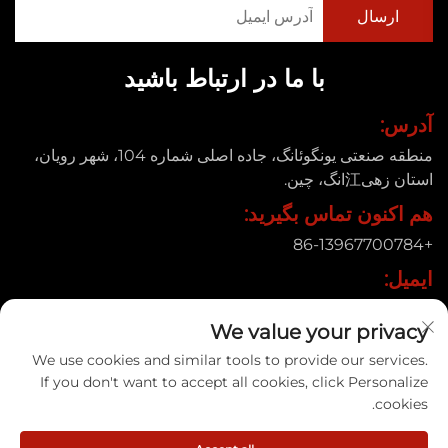
با ما در ارتباط باشید
آدرس:
منطقه صنعتی یونگوئانگ، جاده اصلی شماره 104، شهر رویان،
استان زهی江انگ، چین.
هم اکنون تماس بگیرید:
+86-13967700784
ایمیل:
[email protected]
We value your privacy
We use cookies and similar tools to provide our services.
If you don't want to accept all cookies, click Personalize
کپی‌رایت © 2025 شرکت ماشین بسته‌بندی رویان سینیه، معروف به
cookies.
محدوده |
سیاست حفظ حریم خصوصی