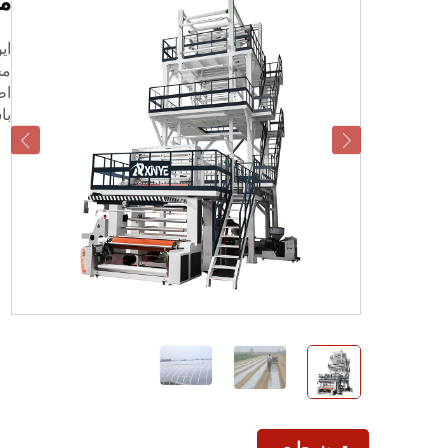
م
ای
مح
اط
با