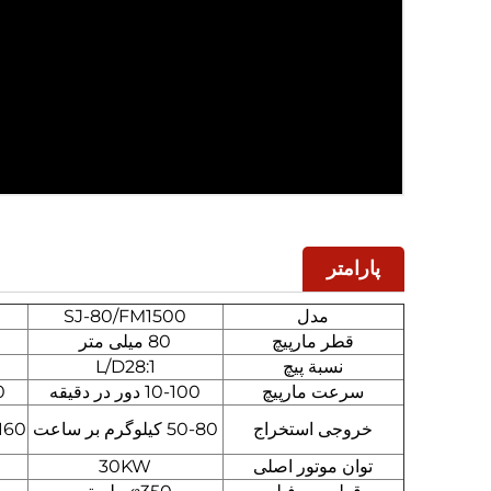
پارامتر
مدل
SJ-80/FM1500
قطر مارپیچ
80 میلی متر
نسبة پیچ
L/D28:1
سرعت مارپیچ
10-100 دور در دقیقه
00
خروجی استخراج
50-80 کیلوگرم بر ساعت
80-160 کیل
توان موتور اصلی
30KW