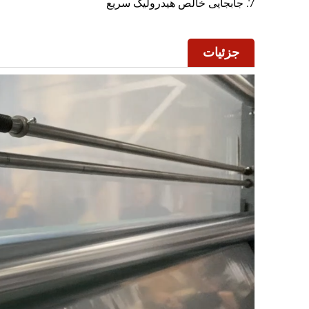
7. جابجایی خالص هیدرولیک سریع
جزئیات