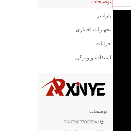
توضیحات
پارامتر
تجهیزات اختیاری
جزئیات
استفاده و ویژگی
توضیحات
+86-13967700784