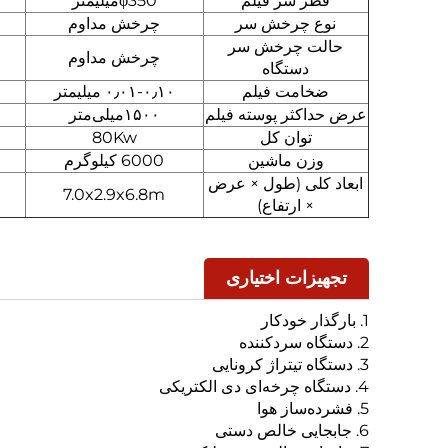
قطر سر فیلم
φ350میلیمتر
نوع چرخش سر
چرخش مداوم
حالت چرخش سر
چرخش مداوم
دستگاه
ضخامت فیلم
۰٫۰۱-۰٫۱۰ میلیمتر
عرض حداکثر پوسته فیلم
۱۵۰۰میلی‌متر
توان کل
80Kw
وزن ماشین
6000 کیلوگرم
ابعاد کلی (طول × عرض
7.0x2.9x6.8m
× ارتفاع)
تجهیزات اختیاری
1. بارگذار خودکار
2. دستگاه سردکننده
3. دستگاه تیتراژ کرونایی
4. دستگاه چرخه‌ای دی الکتریکی
5. فشرده‌ساز هوا
6. جابجایی خالص دستی