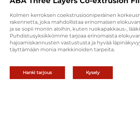
ABA Three Layers Co-extrusion F
Kolmen kerroksen coekstrusiooniperäinen korkeu
rakennetta, joka mahdollistaa erinomaisen elokuvan
ja se sopii moniin aloihin, kuten ruokapakkaus-, lääkit
Puhdistusyksikkömme tarjoaa erinomaista elokuvan 
hajoamiskannusten vastustusta ja hyvää läpinäkyvy
täyttämään monia markkinoiden tarpeita.
Hanki tarjous
Kysely