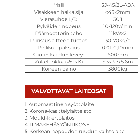
Malli
SJ-45/2L-ABA
Visakkeen halkaisija
φ45x2mm
Vierasuhde L/D
30:1
Pylväiden nopeus
10-120v/min
Päämoottorin teho
11kWx2
Puristuslaitteen tuotos
30-70kg/h
Pellikon paksuus
0,01-0,10mm
Suurin kaadun leveys
600mm
Kokoluokka (PxLxK)
5.5x3.7x5.6m
Koneen paino
3800kg
VALVOTTAVAT LAITEOSAT
1. Automaattinen syöttölaite
2. Korona-käsittelylaitteisto
3. Mould-kiertolaitos
4. ILMAKEHÄSYÖNTIKONE
5. Korkean nopeuden ruudun vaihtolaite