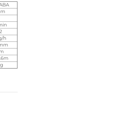
-ABA
mm
min
2
g/h
10mm
mm
6.6m
kg