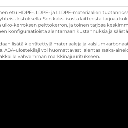
inen etu HDPE-, LDPE- ja LLDPE-materiaalien tuotannoss
teisulostuksella. Sen kaksi isosta laitteesta tarjoaa ko
a ulko-kerroksen peittokerron, ja toinen tarjoaa keskim
tteen konfiguraatioista alentamaan kustannuksia ja sääs
n lisätä kierrätettyjä materiaaleja ja kalsiumkarbonaat
. ABA-ulostekilaji voi huomattavasti alentaa raaka-aine
siakkaille vahvemman markkinajuuritukseen.