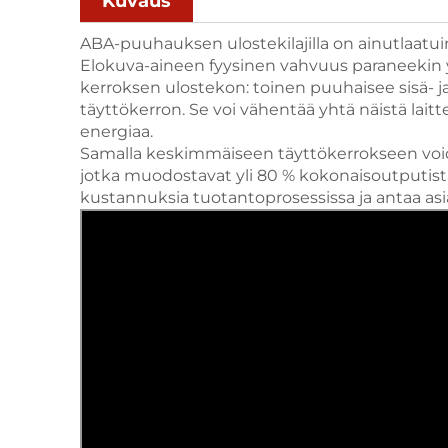
Kuvaus
ABA-puuhauksen ulostekilajilla on ainutlaatu
Elokuva-aineen fyysinen vahvuus paraneekin yh
kerroksen ulostekon: toinen puuhaisee sisä- j
täyttökerron. Se voi vähentää yhtä näistä lai
energiaa.
Samalla keskimmäiseen täyttökerrokseen voidaa
jotka muodostavat yli 80 % kokonaisoutputista
kustannuksia tuotantoprosessissa ja antaa a