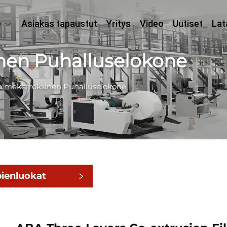
e
Asiakas tapaustut
Yritys
Video
Uutiset
Lat
nen Puhalluselokone
lmekerroksinen Puhalluselokone
pienluokat