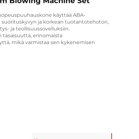
ilm Blowing Machine Set
snopeuspuuhauskone käyttää ABA-
 suorituskyvyn ja korkean tuotantotehoton,
ys- ja teollisuussovelluksiin.
tasaisuutta, erinomaista
yttä, mikä varmistaa sen kykenemisen