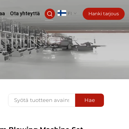
aa
Ota yhteyttä
FI
Hanki tarjous
Hae