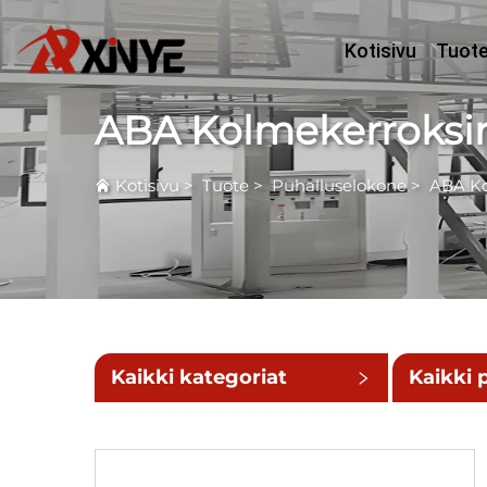
Kotisivu
Tuot
ABA Kolmekerroksi
Kotisivu
>
Tuote
>
Puhalluselokone
>
ABA Ko
Kaikki kategoriat
Kaikki 