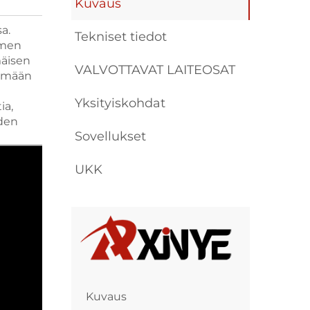
Kuvaus
a.
Tekniset tiedot
lmen
mäisen
VALVOTTAVAT LAITEOSAT
tämään
Yksityiskohdat
ia,
iden
Sovellukset
UKK
Kuvaus