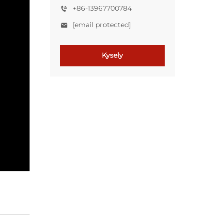
+86-13967700784
[email protected]
Kysely