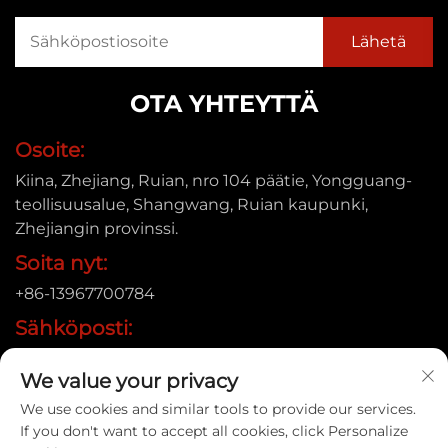
OTA YHTEYTTÄ
Osoite:
Kiina, Zhejiang, Ruian, nro 104 päätie, Yongguang-
teollisuusalue, Shangwang, Ruian kaupunki,
Zhejiangin provinssi.
Soita nyt:
+86-13967700784
Sähköposti:
[email protected]
We value your privacy
We use cookies and similar tools to provide our services.
If you don't want to accept all cookies, click Personalize
Copyright © 2025 Ruian Xinye Packaging Machine Co.,Ltd |