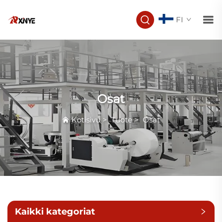
FI
Osat
Kotisivu
>
Tuote
>
Osat
Kaikki kategoriat