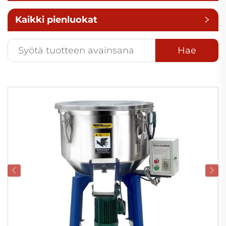
Kaikki pienluokat
Hae