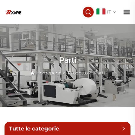
IT
Parti
Homepage
>
Prodotto
>
Parti
Tutte le categorie