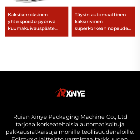
Kaksikerroksinen
Täysin automaattinen
yhteispoisto pyörivä
kaksirivinen
kuumakuivauspääte
superkorkean nopeuden
elokuvien puuhauslaite
muovi-T-paitapussi -
tuotekone
Ruian Xinye Packaging Machine Co., Ltd
tarjoaa korkeatehoisia automatisoituja
pakkausratkaisuja monille teollisuudenaloille.
Edistynyt laitteisto varmistaa tarkkuuden,