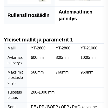
Automaattinen
Rullansiirtosäädin
jännitys
Yleiset mallit ja parametrit 1
Malli
YT-2600
YT-2800
YT-21000
Avtamise
600mm
800mm
1000mm
n leveys
Maksimit
560mm
760mm
960mm
ulostusle
veys
Tulostus
200-1000 mm
pituus
Sopii
PE / PP / BOPP / OPP / PVC-kalvo jne.