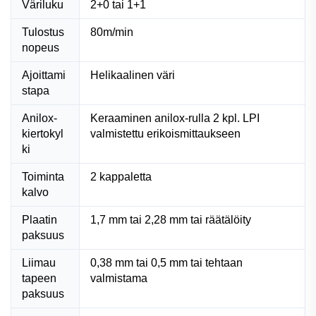
Väriluku
2+0 tai 1+1
Tulostus
80m/min
nopeus
Ajoittami
Helikaalinen väri
stapa
Anilox-
Keraaminen anilox-rulla 2 kpl. LPI
kiertokyl
valmistettu erikoismittaukseen
ki
Toiminta
2 kappaletta
kalvo
Plaatin
1,7 mm tai 2,28 mm tai räätälöity
paksuus
Liimau
0,38 mm tai 0,5 mm tai tehtaan
tapeen
valmistama
paksuus