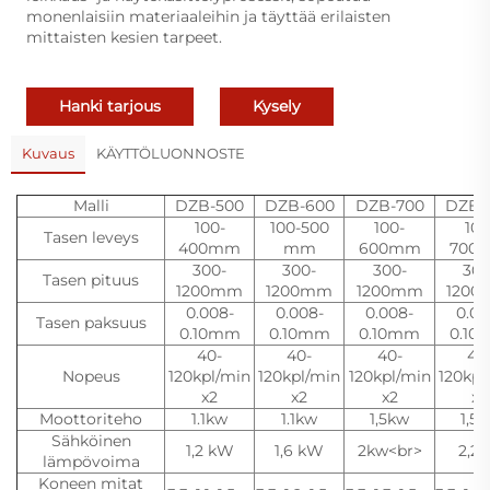
monenlaisiin materiaaleihin ja täyttää erilaisten
mittaisten kesien tarpeet.
Hanki tarjous
Kysely
Kuvaus
KÄYTTÖLUONNOSTE
Malli
DZB-500
DZB-600
DZB-700
DZB-
100-
100-500
100-
100
Tasen leveys
400mm
mm
600mm
700
300-
300-
300-
300
Tasen pituus
1200mm
1200mm
1200mm
120
0.008-
0.008-
0.008-
0.00
Tasen paksuus
0.10mm
0.10mm
0.10mm
0.10
40-
40-
40-
40
Nopeus
120kpl/min
120kpl/min
120kpl/min
120kpl
x2
x2
x2
x2
Moottoriteho
1.1kw
1.1kw
1,5kw
1,5
Sähköinen
1,2 kW
1,6 kW
2kw<br>
2,2
lämpövoima
Koneen mitat