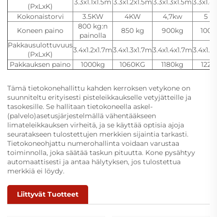
3.3x1.1x1.5m
3.3x1.2x1.5m
3.3x1.3x1.5m
3.3x1.4
(PxLxK)
Kokonaistorvi
3.5KW
4KW
4,7kw
5 k
800 kg:n
Koneen paino
850 kg
900kg
1000
painolla
Pakkausulottuvuus
3.4x1.2x1.7m
3.4x1.3x1.7m
3.4x1.4x1.7m
3.4x1.5
(PxLxK)
Pakkauksen paino
1000kg
1060KG
1180kg
1220
Tämä tietokonehallittu kahden kerroksen vetykone on
suunniteltu erityisesti pisteleikkaukselle vetyjätteille ja
tasokesille. Se hallitaan tietokoneella askel-
(palvelo)asetusjärjestelmällä vähentääkseen
limateleikkauksen virheitä, ja se käyttää optisia ajoja
seuratakseen tulostettujen merkkien sijaintia tarkasti.
Tietokoneohjattu numerohallinta voidaan varustaa
toiminnolla, joka säätää taskun pituutta. Kone pysähtyy
automaattisesti ja antaa hälytyksen, jos tulostettua
merkkiä ei löydy.
Liittyvät Tuotteet