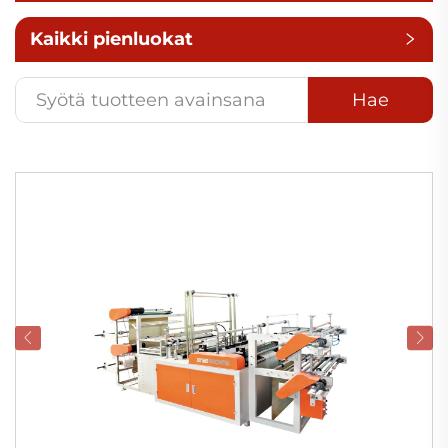
Kaikki pienluokat
Hae