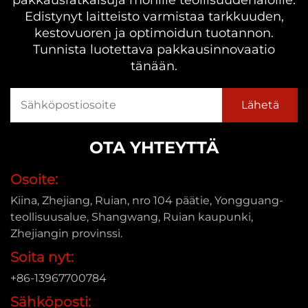
pakkausratkaisuja monille teollisuudenaloille.
Edistynyt laitteisto varmistaa tarkkuuden,
kestovuoren ja optimoidun tuotannon.
Tunnista luotettava pakkausinnovaatio
tänään.
OTA YHTEYTTÄ
Osoite:
Kiina, Zhejiang, Ruian, nro 104 päätie, Yongguang-
teollisuusalue, Shangwang, Ruian kaupunki,
Zhejiangin provinssi.
Soita nyt:
+86-13967700784
Sähköposti: