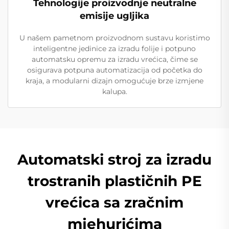
Tehnologije proizvodnje neutralne
emisije ugljika
U našem pametnom proizvodnom sustavu koristimo
inteligentne jedinice za izradu folije i potpuno
automatsku opremu za izradu vrećica, čime se
osigurava potpuna automatizacija od početka do
kraja, a modularni dizajn omogućuje brze izmjene
kalupa.
Automatski stroj za izradu
trostranih plastičnih PE
vrećica sa zračnim
mjehurićima