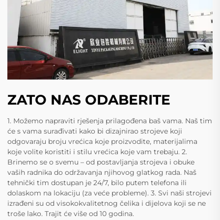
ZATO NAS ODABERITE
1. Možemo napraviti rješenja prilagođena baš vama. Naš tim
će s vama surađivati kako bi dizajnirao strojeve koji
odgovaraju broju vrećica koje proizvodite, materijalima
koje volite koristiti i stilu vrećica koje vam trebaju. 2.
Brinemo se o svemu – od postavljanja strojeva i obuke
vaših radnika do održavanja njihovog glatkog rada. Naš
tehnički tim dostupan je 24/7, bilo putem telefona ili
dolaskom na lokaciju (za veće probleme). 3. Svi naši strojevi
izrađeni su od visokokvalitetnog čelika i dijelova koji se ne
troše lako. Trajit će više od 10 godina.