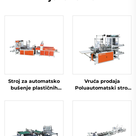
Stroj za automatsko
Vruća prodaja
bušenje plastičnih
Poluautomatski stroj
HDPE LDPE vrećica s
za izradu plastičnih
računalnim
vrećica Stroj za izradu
upravljanjem
vrećica za kupovinu
Stroj za izradu
polietilenskih vrećica