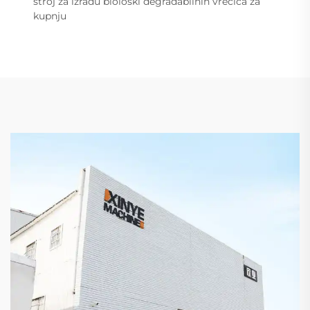
stroj za izradu biološki degradabilnih vrećica za
kupnju