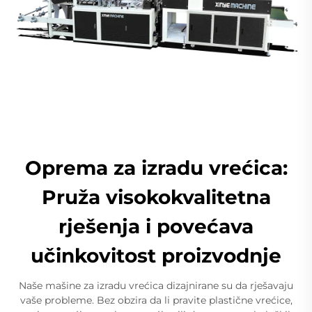
Oprema za izradu vrećica:
Pruža visokokvalitetna
rješenja i povećava
učinkovitost proizvodnje
Naše mašine za izradu vrećica dizajnirane su da rješavaju
vaše probleme. Bez obzira da li pravite plastične vrećice,