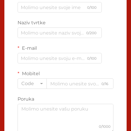
0/100
Naziv tvrtke
0/200
E-mail
0/100
Mobitel
Code
0/16
Poruka
0/1000