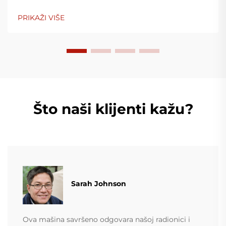
ambalažnu industriju. Naši strojevi za puštanje filma
koriste napredne tehnologije, vrlo su efikasni, štedljivi
PRIKAŽI VIŠE
u trošku energije i stabilni, a prikladni su za
proizvodnju različitih plastinih filmova.
Što naši klijenti kažu?
Sarah Johnson
Ova mašina savršeno odgovara našoj radionici i