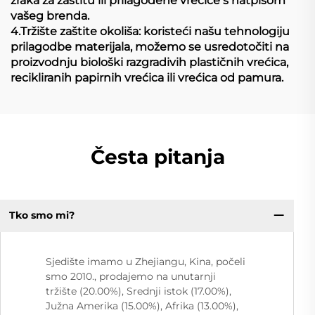
zraka za zaštitu ili prilagođene vrećice s natpisom
vašeg brenda.
4.Tržište zaštite okoliša: koristeći našu tehnologiju
prilagodbe materijala, možemo se usredotočiti na
proizvodnju biološki razgradivih plastičnih vrećica,
recikliranih papirnih vrećica ili vrećica od pamura.
Česta pitanja
Tko smo mi?
Sjedište imamo u Zhejiangu, Kina, počeli
smo 2010., prodajemo na unutarnji
tržište (20.00%), Srednji istok (17.00%),
Južna Amerika (15.00%), Afrika (13.00%),