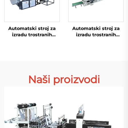
Automatski stroj za
Automatski stroj za
izradu trostranih
izradu trostranih
plastičnih PE vrećica
plastičnih PE vrećica
sa zračnim
sa zračnim
mjehurićima
mjehurićima
Naši proizvodi