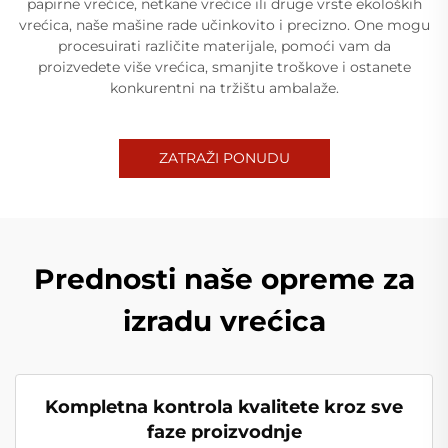
papirne vrećice, netkane vrećice ili druge vrste ekoloških
vrećica, naše mašine rade učinkovito i precizno. One mogu
procesuirati različite materijale, pomoći vam da
proizvedete više vrećica, smanjite troškove i ostanete
konkurentni na tržištu ambalaže.
ZATRAŽI PONUDU
Prednosti naše opreme za
izradu vrećica
Kompletna kontrola kvalitete kroz sve
faze proizvodnje