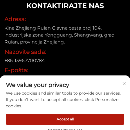
KONTAKTIRAJTE NAS
Adresa:
Kina Zhejiang Ruian Glavna cesta broj 104,
industrijska zona Yongguang, Shangwang, grad
Ruian, provincija Zhejiang.
Nazovite sada:
+86-13967700784
E-pošta:
[email protected]
We value your privacy
We use cookies and similar tools to provide our services.
If you don't want to accept all cookies, click Personalize
Autorsko pravo © 2025 Ruian Xinye Packaging Machine Co.,
cookies.
Ltd |
Politika privatnosti
Accept all