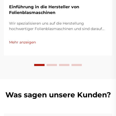
Einführung in die Hersteller von
Folienblasmaschinen
Wir spezialisieren uns auf die Herstellung
hochwertiger Folienblasmaschinen und sind darauf
bedacht, innovative Lösungen für die
Kunststoffverpackungsindustrie bereitzustellen.
Mehr anzeigen
Unsere Folienblasmaschinen nutzen moderne
Technologie, sind äußerst effizient, energieeffektiv
und stabil und eignen sich für die Produktion
verschiedener Kunststofffilme.
Was sagen unsere Kunden?