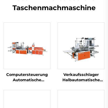
Taschenmachmaschine
Computersteuerung
Verkaufsschlager
Automatische
Halbautomatische
Locherplastik HDPE
Plastiktütenmaschine
LDPE-
Einkaufstaschenmaschi
Taschenmaschine
Polythen-
Tütenmaschine