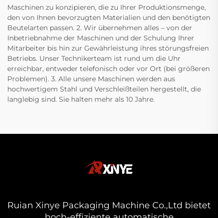
Maschinen zu konzipieren, die zu Ihrer Produktionsmenge,
den von Ihnen bevorzugten Materialien und den benötigten
Beutelarten passen. 2. Wir übernehmen alles – von der
Inbetriebnahme der Maschinen und der Schulung Ihrer
Mitarbeiter bis hin zur Gewährleistung ihres störungsfreien
Betriebs. Unser Technikerteam ist rund um die Uhr
erreichbar, entweder telefonisch oder vor Ort (bei größeren
Problemen). 3. Alle unsere Maschinen werden aus
hochwertigem Stahl und Verschleißteilen hergestellt, die
langlebig sind. Sie halten mehr als 10 Jahre.
Ruian Xinye Packaging Machine Co.,Ltd bietet
hoch-effiziente automatische