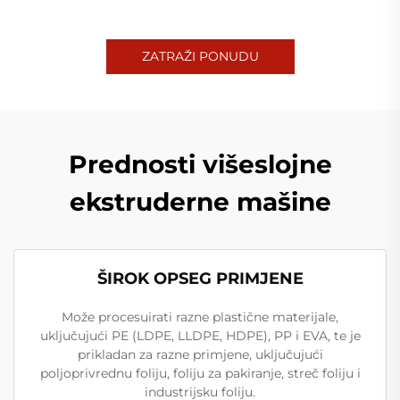
ZATRAŽI PONUDU
Prednosti višeslojne
ekstruderne mašine
ŠIROK OPSEG PRIMJENE
Može procesuirati razne plastične materijale,
uključujući PE (LDPE, LLDPE, HDPE), PP i EVA, te je
prikladan za razne primjene, uključujući
poljoprivrednu foliju, foliju za pakiranje, streč foliju i
industrijsku foliju.