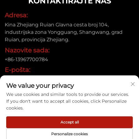
KONTAKTIRAJTE NAS
Adresa:
Kina Zhejiang Ruian Glavna cesta broj 104,
industrijska zona Yongguang, Shangwang, grad
Ruian, provincija Zhejiang.
Nazovite sada:
+86-13967700784
E-pošta:
[email protected]
We value your privacy
We use cookies and similar tools to provide our services.
If you don't want to accept all cookies, click Personalize
Autorsko pravo © 2025 Ruian Xinye Packaging Machine Co.,
cookies.
Ltd |
Politika privatnosti
Accept all
Personalize cookies