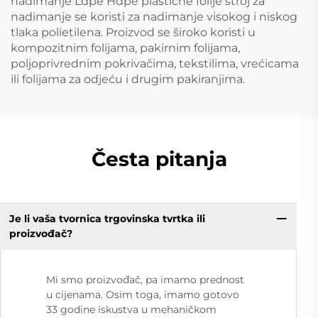
nadimanje Ldpe Hdpe plastične folije stroj za
nadimanje se koristi za nadimanje visokog i niskog
tlaka polietilena. Proizvod se široko koristi u
kompozitnim folijama, pakirnim folijama,
poljoprivrednim pokrivačima, tekstilima, vrećicama
ili folijama za odjeću i drugim pakiranjima.
Česta pitanja
Je li vaša tvornica trgovinska tvrtka ili
proizvođač?
Mi smo proizvođač, pa imamo prednost
u cijenama. Osim toga, imamo gotovo
33 godine iskustva u mehaničkom