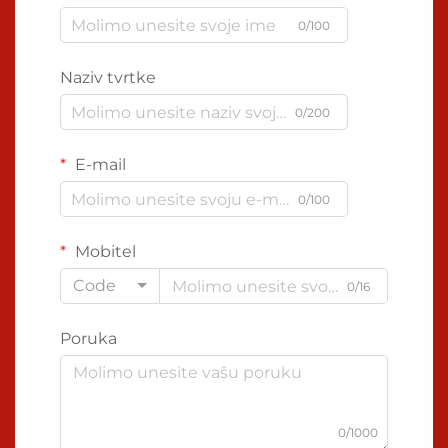
0/100
Naziv tvrtke
0/200
E-mail
0/100
Mobitel
Code
0/16
Poruka
0/1000