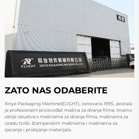
ZATO NAS ODABERITE
Xinye Packaging Machine(ELIGHT), osnovana 1995., postala
je profesionalni proizvođač mašina za diranje filma. Imamo
obilje iskustva s mašinama za diranje filma, mašinama za
izradu torbi, štamparskim mašinama i mašinama za
sjecanje i probijanje materijala.