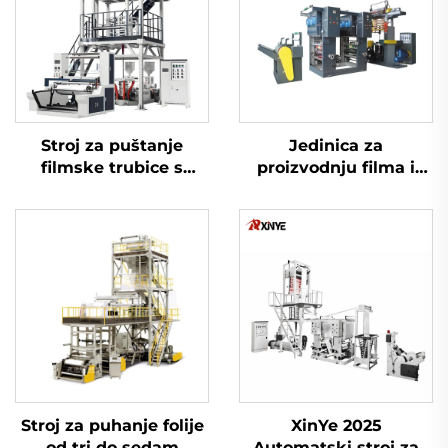
Stroj za puštanje
Jedinica za
filmske trubice s
proizvodnju filma i
dvostrukim slojem ko-
gravurnu štampu
ekstruzije i
rotirajućom umiru
Stroj za puhanje folije
XinYe 2025
od tri do sedam
Automatski stroj za