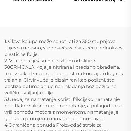
slojeva
puhanje i ofsetni tisak
s ekstruzijom
plastičnih folija
1. Glava kalupa može se rotirati za 360 stupnjeva
ulijevo i udesno, što povećava čvrstoću i jednolikost
plastične folije.
2. Vijkom i cijev su napravljeni od slitine
38CRMOALA, koja je nitrirana i precizno obrađena.
Ima visoku tvrdoću, otpornost na koroziju i dug rok
trajanja. Okvir vuče je dizajniran kao podizni, što
postiže optimalan učinak hlađenja bez obzira na
veličinu valjanja folije.
3.Uređaj za namatanje koristi frikcijsko namatanje
pod tlakom ili središnje namatanje, a prilagodba se
vrši pomoću motora s momentom. Namatanje je
glatko, a promjena namatanja jednostavna.
4.Ograničena ponuda Proizvođač stroja za