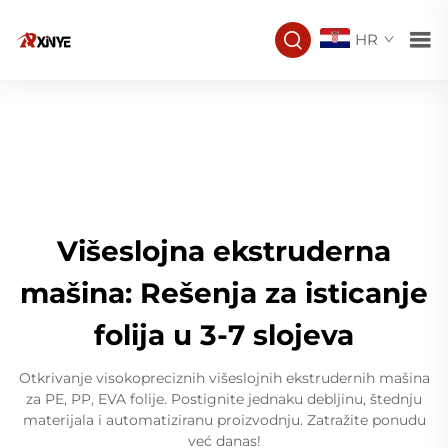
HR
Višeslojna ekstruderna
mašina: Rešenja za isticanje
folija u 3-7 slojeva
Otkrivanje visokopreciznih višeslojnih ekstrudernih mašina
za PE, PP, EVA folije. Postignite jednaku debljinu, štednju
materijala i automatiziranu proizvodnju. Zatražite ponudu
već danas!