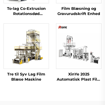
To-lag Co-Extrusion
Film Blæsning og
Rotationsdød
Gravurudskrift Enhed
Filmblæsermaskine
Tre til Syv Lag Film
XinYe 2025
Blæse Maskine
Automatisk Plast Film
Ekstrudering Blown
og Offset Tryk
Maskine