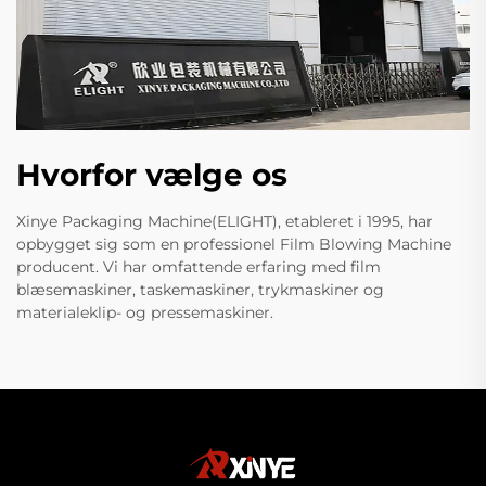
Hvorfor vælge os
Xinye Packaging Machine(ELIGHT), etableret i 1995, har
opbygget sig som en professionel Film Blowing Machine
producent. Vi har omfattende erfaring med film
blæsemaskiner, taskemaskiner, trykmaskiner og
materialeklip- og pressemaskiner.