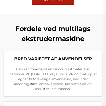
Fordele ved multilags
ekstrudermaskine
BRED VARIETET AF ANVENDELSER
Den kan forarbejde en række plastmaterialer,
herunder PE (LDPE, LLDPE, HDPE), PP og EVA, og er
egnet til forskellige anvendelser, herunder
landbrugsfilm, emballagefilm, klistrefri film og
industrielle filmbaner.