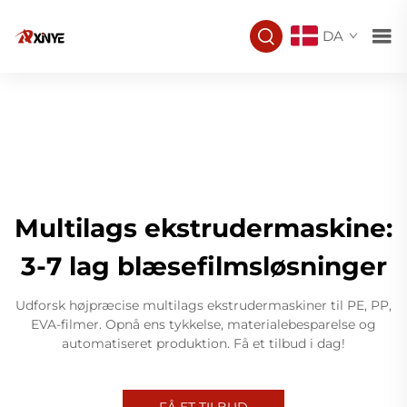
DA
Multilags ekstrudermaskine:
3-7 lag blæsefilmsløsninger
Udforsk højpræcise multilags ekstrudermaskiner til PE, PP,
EVA-filmer. Opnå ens tykkelse, materialebesparelse og
automatiseret produktion. Få et tilbud i dag!
FÅ ET TILBUD