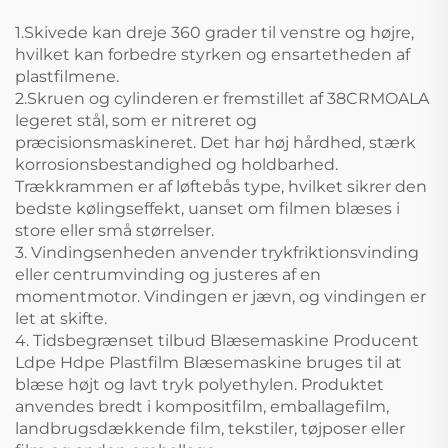
1.Skivede kan dreje 360 grader til venstre og højre,
hvilket kan forbedre styrken og ensartetheden af
plastfilmene.
2.Skruen og cylinderen er fremstillet af 38CRMOALA
legeret stål, som er nitreret og
præcisionsmaskineret. Det har høj hårdhed, stærk
korrosionsbestandighed og holdbarhed.
Trækkrammen er af løftebås type, hvilket sikrer den
bedste kølingseffekt, uanset om filmen blæses i
store eller små størrelser.
3. Vindingsenheden anvender trykfriktionsvinding
eller centrumvinding og justeres af en
momentmotor. Vindingen er jævn, og vindingen er
let at skifte.
4. Tidsbegrænset tilbud Blæsemaskine Producent
Ldpe Hdpe Plastfilm Blæsemaskine bruges til at
blæse højt og lavt tryk polyethylen. Produktet
anvendes bredt i kompositfilm, emballagefilm,
landbrugsdækkende film, tekstiler, tøjposer eller