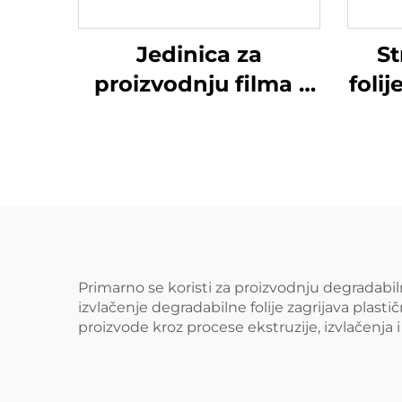
Jedinica za
St
proizvodnju filma i
foli
gravurnu štampu
Primarno se koristi za proizvodnju degradabilni
izvlačenje degradabilne folije zagrijava plast
proizvode kroz procese ekstruzije, izvlačenja i