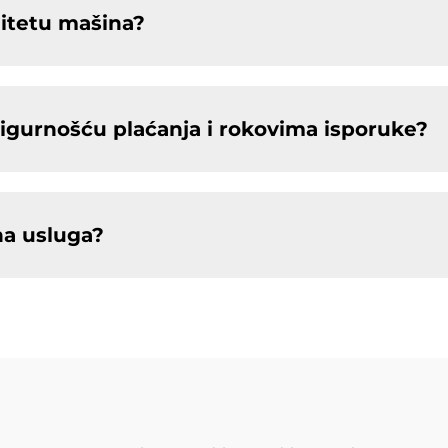
litetu mašina?
 sigurnošću plaćanja i rokovima isporuke?
na usluga?