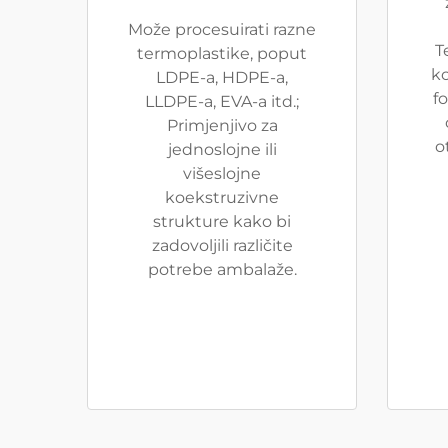
Može procesuirati razne
T
termoplastike, poput
ko
LDPE-a, HDPE-a,
fo
LLDPE-a, EVA-a itd.;
Primjenjivo za
o
jednoslojne ili
višeslojne
koekstruzivne
strukture kako bi
zadovoljili različite
potrebe ambalaže.