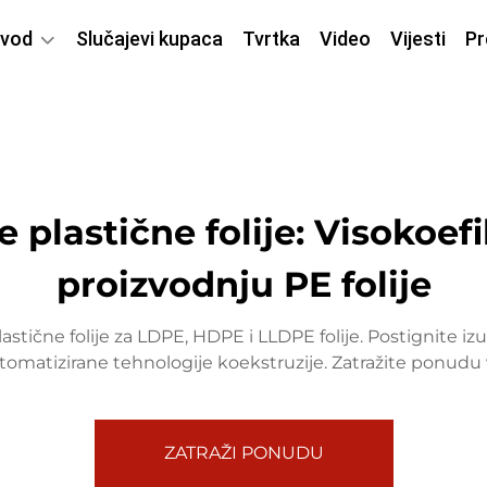
zvod
Slučajevi kupaca
Tvrtka
Video
Vijesti
Pr
je plastične folije: Visokoef
proizvodnju PE folije
astične folije za LDPE, HDPE i LLDPE folije. Postignite i
omatizirane tehnologije koekstruzije. Zatražite ponudu 
ZATRAŽI PONUDU