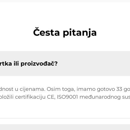
Česta pitanja
rtka ili proizvođač?
dnost u cijenama. Osim toga, imamo gotovo 33 g
položili certifikaciju CE, ISO9001 međunarodnog sus