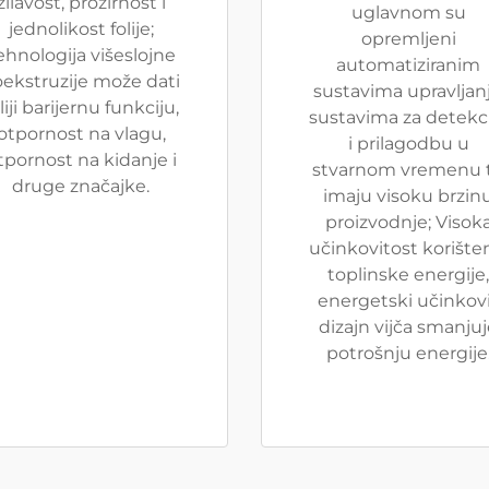
žilavost, prozirnost i
uglavnom su
jednolikost folije;
opremljeni
ehnologija višeslojne
automatiziranim
ekstruzije može dati
sustavima upravljanj
liji barijernu funkciju,
sustavima za detekc
otpornost na vlagu,
i prilagodbu u
tpornost na kidanje i
stvarnom vremenu 
druge značajke.
imaju visoku brzin
proizvodnje; Visok
učinkovitost korište
toplinske energije,
energetski učinkov
dizajn vijča smanju
potrošnju energije