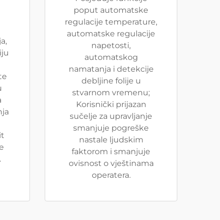
poput automatske
regulacije temperature,
automatske regulacije
a,
napetosti,
iju
automatskog
namatanja i detekcije
te
debljine folije u
u
stvarnom vremenu;
a
Korisnički prijazan
nja
sučelje za upravljanje
smanjuje pogreške
it
nastale ljudskim
je
faktorom i smanjuje
.
ovisnost o vještinama
operatera.