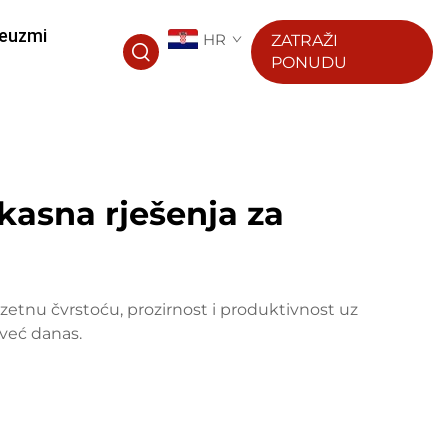
euzmi
HR
ZATRAŽI
PONUDU
ikasna rješenja za
zuzetnu čvrstoću, prozirnost i produktivnost uz
već danas.