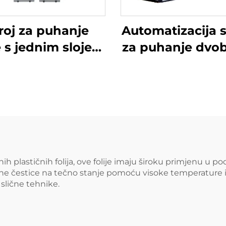
roj za puhanje
Automatizacija s
je s jednim slojem
za puhanje dvo
i dvije glave
folije, ekstrude
dvobojnu prug
puhanu plastič
foliju
h plastičnih folija, ove folije imaju široku primjenu u pod
ične čestice na tečno stanje pomoću visoke temperature i t
 slične tehnike.