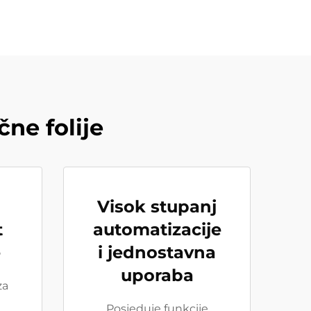
čne folije
Visok stupanj
t
automatizacije
e
i jednostavna
uporaba
za
Posjeduje funkcije