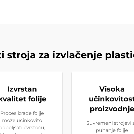
 stroja za izvlačenje plasti
Izvrstan
Visoka
kvalitet folije
učinkovitos
proizvodnj
Proces izrade folije
može učinkovito
Suvremeni strojevi 
poboljšati čvrstoću,
puhanje folije