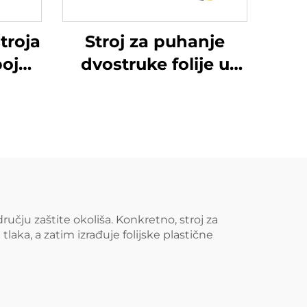
troja
Stroj za puhanje
bojne
dvostruke folije u
r za
boji
astu
nu PE
ručju zaštite okoliša. Konkretno, stroj za
laka, a zatim izrađuje folijske plastične