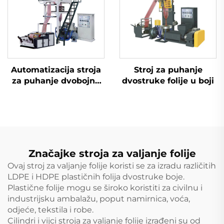
Automatizacija stroja
Stroj za puhanje
za puhanje dvobojne
dvostruke folije u boji
folije, ekstruder za
dvobojnu prugastu
puhanu plastičnu PE
foliju
Značajke stroja za valjanje folije
Ovaj stroj za valjanje folije koristi se za izradu različitih
LDPE i HDPE plastičnih folija dvostruke boje.
Plastične folije mogu se široko koristiti za civilnu i
industrijsku ambalažu, poput namirnica, voća,
odjeće, tekstila i robe.
Cilindri i vijci stroja za valjanje folije izrađeni su od