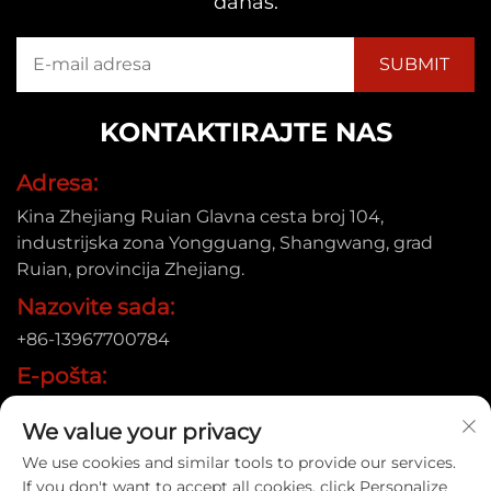
danas.
KONTAKTIRAJTE NAS
Adresa:
Kina Zhejiang Ruian Glavna cesta broj 104,
industrijska zona Yongguang, Shangwang, grad
Ruian, provincija Zhejiang.
Nazovite sada:
+86-13967700784
E-pošta:
[email protected]
We value your privacy
We use cookies and similar tools to provide our services.
If you don't want to accept all cookies, click Personalize
Autorsko pravo © 2025 Ruian Xinye Packaging Machine Co.,