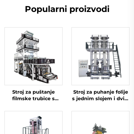
Popularni proizvodi
Stroj za puštanje
Stroj za puhanje folije
filmske trubice s
s jednim slojem i dvije
trostrukim do
glave
sedmstrukim slojem
ko-ekstruzije i
rotirajućom trakom