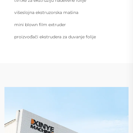
tvrtke za ekstruziju nadevene folije
višeslojna ekstruzorska mašina
mini blown film extruder
proizvođači ekstrudera za duvanje folije