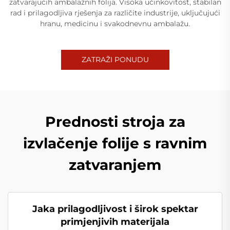
zatvarajućih ambalažnih folija. Visoka učinkovitost, stabilan
rad i prilagodljiva rješenja za različite industrije, uključujući
hranu, medicinu i svakodnevnu ambalažu.
ZATRAŽI PONUDU
Prednosti stroja za
izvlačenje folije s ravnim
zatvaranjem
Jaka prilagodljivost i širok spektar
primjenjivih materijala