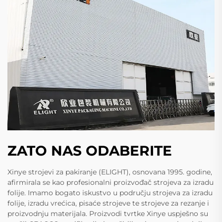
ZATO NAS ODABERITE
Xinye strojevi za pakiranje (ELIGHT), osnovana 1995. godine,
afirmirala se kao profesionalni proizvođač strojeva za izradu
folije. Imamo bogato iskustvo u području strojeva za izradu
folije, izradu vrećica, pisaće strojeve te strojeve za rezanje i
proizvodnju materijala. Proizvodi tvrtke Xinye uspješno su