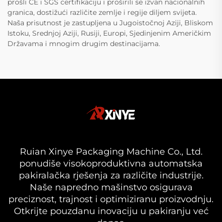
prošli CE i SGS certifikaciju i proširili se izvan nacionalnih
granica, dostižući različite zemlje i regije diljem svijeta.
Naša prisutnost je zastupljena u Jugoistočnoj Aziji, Bliskom
Istoku, Srednjoj Aziji, Rusiji, Europi, Sjedinjenim Američkim
Državama i mnogim drugim destinacijama.
Ruian Xinye Packaging Machine Co., Ltd.
ponudiše visokoproduktivna automatska
pakiralačka rješenja za različite industrije.
Naše napredno mašinstvo osigurava
preciznost, trajnost i optimiziranu proizvodnju.
Otkrijte pouzdanu inovaciju u pakiranju već