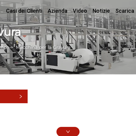
Casi dei Clienti
Azienda
Video
Notizie
Scarica
vura
ampa
>
Macchina per la Gravura
rie