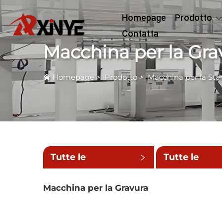
Homepage
Prodotto
Contatta
Macchina per la Gra
Homepage
>
Prodotto
>
Macchina per la St
Tutte le
Tutte le
categorie
sottocatego
Macchina per la Gravura