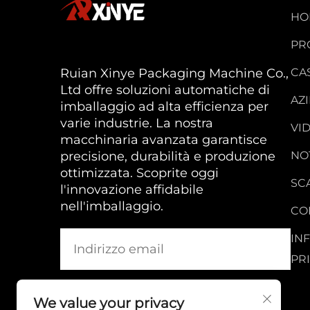
HO
PR
Ruian Xinye Packaging Machine Co.,
CAS
Ltd offre soluzioni automatiche di
AZ
imballaggio ad alta efficienza per
varie industrie. La nostra
VI
macchinaria avanzata garantisce
precisione, durabilità e produzione
NO
ottimizzata. Scoprite oggi
SC
l'innovazione affidabile
nell'imballaggio.
CO
IN
PR
We value your privacy