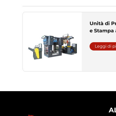
Unità di P
e Stampa 
Leggi di p
A