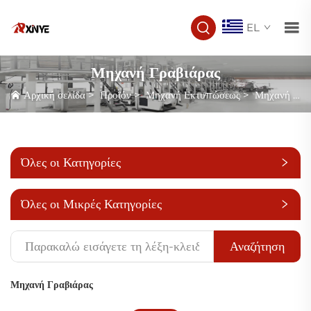
EL
Μηχανή Γραβιάρας
Αρχική σελίδα
>
Προϊόν
>
Μηχανή Εκτυπώσεως
>
Μηχανή Γραβιάρας
Όλες οι Κατηγορίες
Όλες οι Μικρές Κατηγορίες
Αναζήτηση
Μηχανή Γραβιάρας