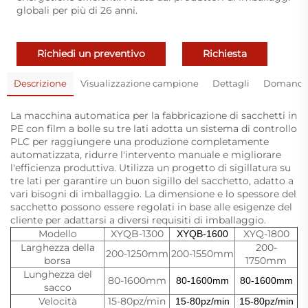
globali per più di 26 anni.
Richiedi un preventivo
Richiesta
Descrizione
Visualizzazione campione
Dettagli
Domande 
La macchina automatica per la fabbricazione di sacchetti in
PE con film a bolle su tre lati adotta un sistema di controllo
PLC per raggiungere una produzione completamente
automatizzata, ridurre l'intervento manuale e migliorare
l'efficienza produttiva. Utilizza un progetto di sigillatura su
tre lati per garantire un buon sigillo del sacchetto, adatto a
vari bisogni di imballaggio. La dimensione e lo spessore del
sacchetto possono essere regolati in base alle esigenze del
cliente per adattarsi a diversi requisiti di imballaggio.
Modello
XYQB-1300
XYQ-1800
XYQB-1600
Larghezza della
200-
200-1250mm
200-1550mm
borsa
1750mm
Lunghezza del
80-1600mm
80-1600mm
80-1600mm
sacco
Velocità
15-80pz/min
15-80pz/min
15-80pz/min