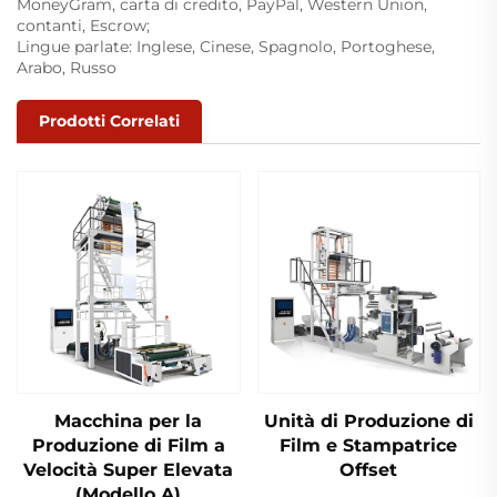
MoneyGram, carta di credito, PayPal, Western Union,
contanti, Escrow;
Lingue parlate: Inglese, Cinese, Spagnolo, Portoghese,
Arabo, Russo
Prodotti Correlati
Macchina per la
Unità di Produzione di
Produzione di Film a
Film e Stampatrice
Velocità Super Elevata
Offset
(Modello A)