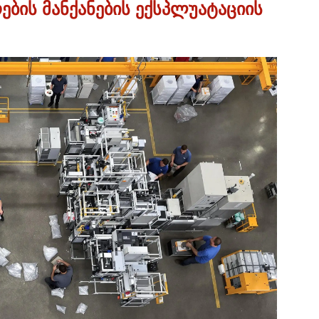
ების მანქანების ექსპლუატაციის