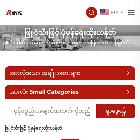
MY
ဖြူငံသီးဖြင့် ပုံမှန်ရေးထိုးယန်တ်
ပင်မစာမျက်နှာ
>
ထုတ်ကုန်
>
ထုတ်လုပ်ခြင်းစက်
>
ဖြူငံသီးဖြင့် ပုံမှန်ရေးထိုးယန်တ်
အားလုံးသော အမျိုးအစားများ
အားလုံး Small Categories
ရှာဖွေရန်
ဖြူငံသီးဖြင့် ပုံမှန်ရေးထိုးယန်တ်