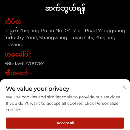
ဆက်သွယ်ရန်
လိပ်စာ -
တရုတ် Zhejiang Ruian No.104 Main Road Yongguang
Industry Zone, Shangwang, Ruian City, Zhejiang
Province.
ယခုခေါ်ပါ:
+86-13967700784
အီးမေးလ် -
[email protected]
We value your privacy
We use cookies and similar tools to provide our services.
If you don't want to accept all cookies, click Personalize
ကော်ပီရှတ် ရှုံး © 2025 ရူးအင်ဆင်းယေး ပ্য္ချမ်းထိန်းသို့လွှာမှု ကုမ္ပဏီ၊
cookies.
လီဒ် |
လျှို့ဝှက်မှုမူဝါဒ
Accept all