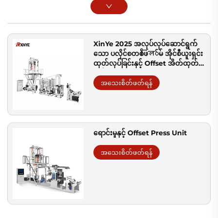
XinYe 2025 အလုပ်လုပ်ဆောင်ရွက်
သော ပလိုင်စတစ်ဖিল်မ် အိုင်စီယူးရှင်း
ထုတ်လုပ်ခြင်းနှင့် Offset အိတ်ထုတ်မှု
စက်ရုံ
အသေးစိတ်ဖတ်ရန်
ရောင်းမှုနှင့် Offset Press Unit
အသေးစိတ်ဖတ်ရန်