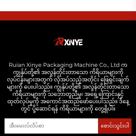
Ruian Xinye Packaging Machine Co., Ltd က
ကျွန်ုပ်တို့၏ အလွန်တိုင်းတာသော ကိရိယာများကို
လုပ်ငန်းများအတွက် လိုအပ်သည့်အတိုင်း ဖြေရှင်းချက်
များကို ပေးပါသည်။ ကျွန်ုပ်တို့၏ အလွန်တိုင်းတာသော
ကိရိယာများကို သဘောတူညီမှု၊ အရှေ့ကြောင်းနှင့်
ထုတ်လုပ်မှုကို အကောင်အထည်ဖော်ပေးပါသည်။ ဒီနေ့
တွင် ပို့ဆောင်ရန် ကိရိယာများကို တွေ့ရှိပါ။