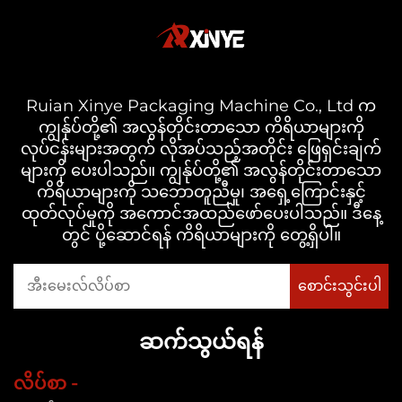
Ruian Xinye Packaging Machine Co., Ltd က
ကျွန်ုပ်တို့၏ အလွန်တိုင်းတာသော ကိရိယာများကို
လုပ်ငန်းများအတွက် လိုအပ်သည့်အတိုင်း ဖြေရှင်းချက်
များကို ပေးပါသည်။ ကျွန်ုပ်တို့၏ အလွန်တိုင်းတာသော
ကိရိယာများကို သဘောတူညီမှု၊ အရှေ့ကြောင်းနှင့်
ထုတ်လုပ်မှုကို အကောင်အထည်ဖော်ပေးပါသည်။ ဒီနေ့
တွင် ပို့ဆောင်ရန် ကိရိယာများကို တွေ့ရှိပါ။
ဆက်သွယ်ရန်
လိပ်စာ -