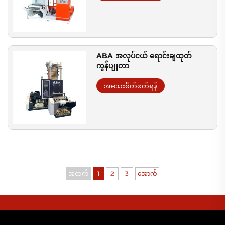
ABA အလုပ်ငယ် ရောင်းချထုတ်
ကွန်ပျူတာ
အသေးစိတ်ဖတ်ရန်
အထက်
1
2
3
အောက်