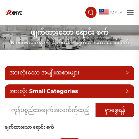
MY
ဖျက်ထားသော ရောင်း စက်
ပင်မစာမျက်နှာ
>
ထုတ်ကုန်
>
ဖျက်ထားသော ရောင်း စက်
အားလုံးသော အမျိုးအစားများ
အားလုံး Small Categories
ရှာဖွေရန်
ဖျက်ထားသော ရောင်း စက်