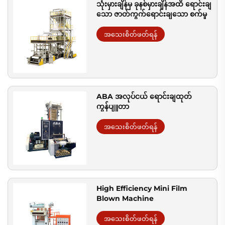
သုံးမှားချိန်မှ ခုနစ်မှားချိန်အထိ ရောင်းချ
သော ဇာတ်ကွက်ရောင်းချသော စက်မှု
အသေးစိတ်ဖတ်ရန်
ABA အလုပ်ငယ် ရောင်းချထုတ်
ကွန်ပျူတာ
အသေးစိတ်ဖတ်ရန်
High Efficiency Mini Film
Blown Machine
အသေးစိတ်ဖတ်ရန်