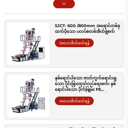
SJCT- 600 /800mm အရောင်တစ်ခု
ထက်ပိုသော ပလပ်စတစ်အိတ်ဖွဲ့စက်
အသေးစိတ်ဖတ်ရန်
နှစ်ရောင်ပါသော ဇာတ်ကွက်ရောင်းချ
သော ပိုင်းခြားထုတ်လုပ်ရေးစက်၊ နှစ်
ရောင်ပါသော ပိုက်ဖြူမ်း PE
ဇာတ်ကွက်ရောင်းချသော ပိုင်းခြား
ထုတ်လုပ်ရေးစက်
အသေးစိတ်ဖတ်ရန်