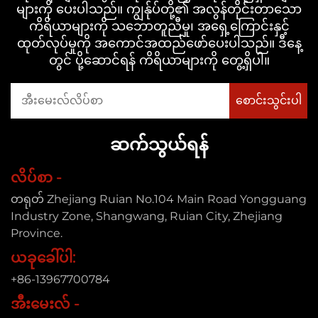
များကို ပေးပါသည်။ ကျွန်ုပ်တို့၏ အလွန်တိုင်းတာသော
ကိရိယာများကို သဘောတူညီမှု၊ အရှေ့ကြောင်းနှင့်
ထုတ်လုပ်မှုကို အကောင်အထည်ဖော်ပေးပါသည်။ ဒီနေ့
တွင် ပို့ဆောင်ရန် ကိရိယာများကို တွေ့ရှိပါ။
ဆက်သွယ်ရန်
လိပ်စာ -
တရုတ် Zhejiang Ruian No.104 Main Road Yongguang
Industry Zone, Shangwang, Ruian City, Zhejiang
Province.
ယခုခေါ်ပါ:
+86-13967700784
အီးမေးလ် -