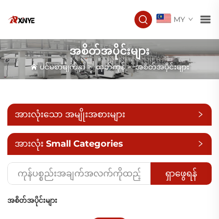
MY
အစိတ်အပိုင်းများ
ပင်မစာမျက်နှာ
>
ထုတ်ကုန်
>
အစိတ်အပိုင်းများ
အားလုံးသော အမျိုးအစားများ
အားလုံး Small Categories
ရှာဖွေရန်
အစိတ်အပိုင်းများ