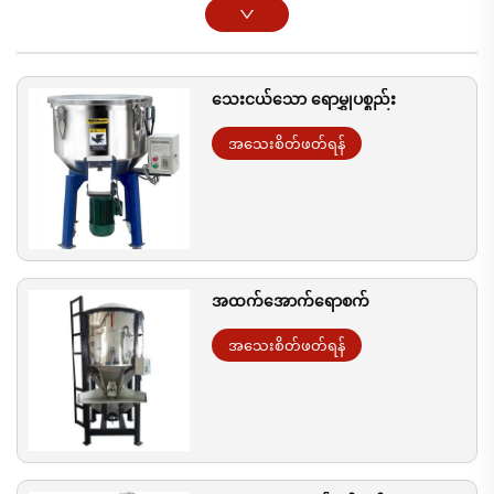
သေးငယ်သော ရောမွှုပစ္စည်း
အသေးစိတ်ဖတ်ရန်
အထက်အောက်ရောစက်
အသေးစိတ်ဖတ်ရန်