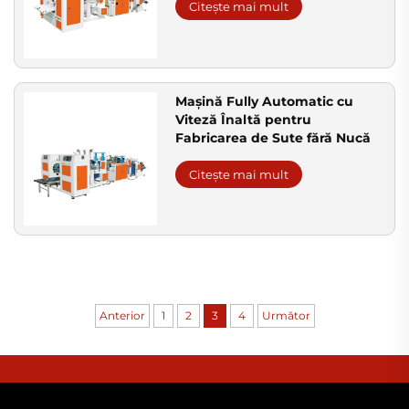
Citește mai mult
Mașină Fully Automatic cu
Viteză Înaltă pentru
Fabricarea de Sute fără Nucă
Citește mai mult
Anterior
1
2
3
4
Următor