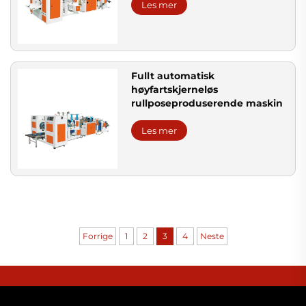
Les mer
Fullt automatisk
høyfartskjerneløs
rullposeproduserende maskin
Les mer
Forrige
1
2
3
4
Neste