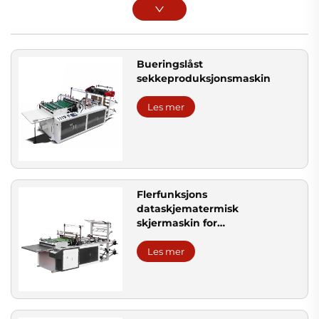
Bueringslåst
sekkeproduksjonsmaskin
Les mer
Flerfunksjons
dataskjematermisk
skjermaskin for
poseproduksjon
Les mer