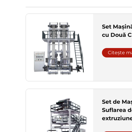
Set Mașină
cu Două C
Citește m
Set de Ma
Suflarea d
extruziune
ABA