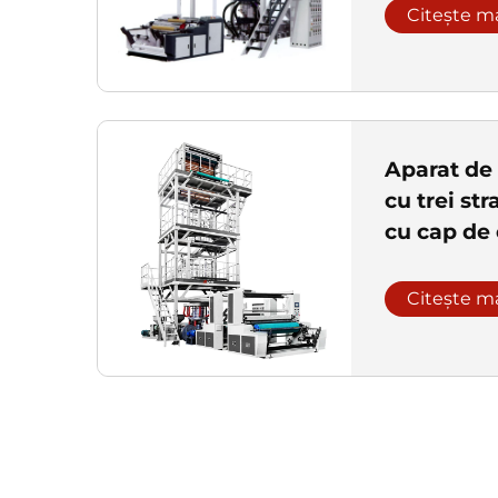
Citește m
Aparat de 
cu trei st
cu cap de 
Citește m