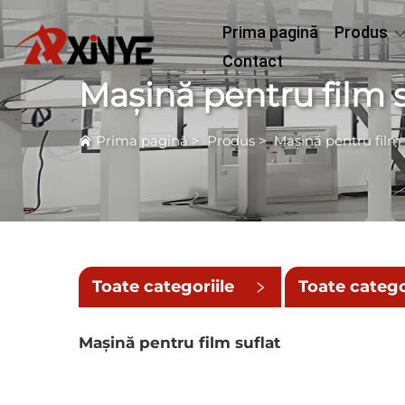
Prima pagină
Produs
Contact
Mașină pentru film s
Prima pagină
>
Produs
>
Mașină pentru film 
Toate categoriile
Toate catego
mici
Mașină pentru film suflat