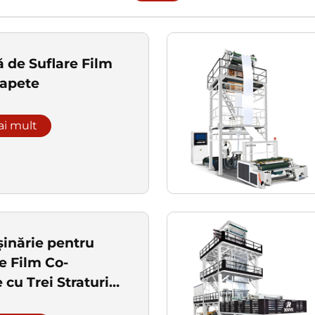
 de Suflare Film
apete
ai mult
șinărie pentru
e Film Co-
 cu Trei Straturi