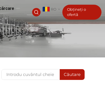
cărcare
RO
Obțineți o
ofertă
Căutare