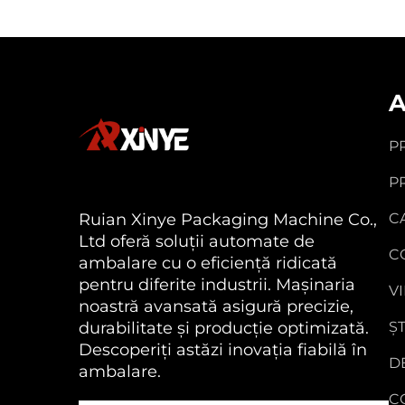
A
P
P
Ruian Xinye Packaging Machine Co.,
C
Ltd oferă soluții automate de
C
ambalare cu o eficiență ridicată
pentru diferite industrii. Mașinaria
V
noastră avansată asigură precizie,
durabilitate și producție optimizată.
ȘT
Descoperiți astăzi inovația fiabilă în
D
ambalare.
C