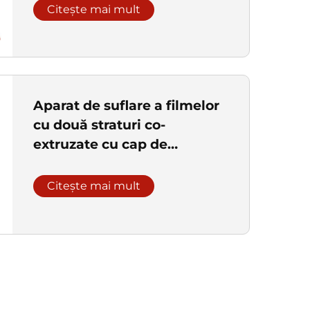
Citește mai mult
Aparat de suflare a filmelor
cu două straturi co-
extruzate cu cap de
extrudere rotativ
Citește mai mult