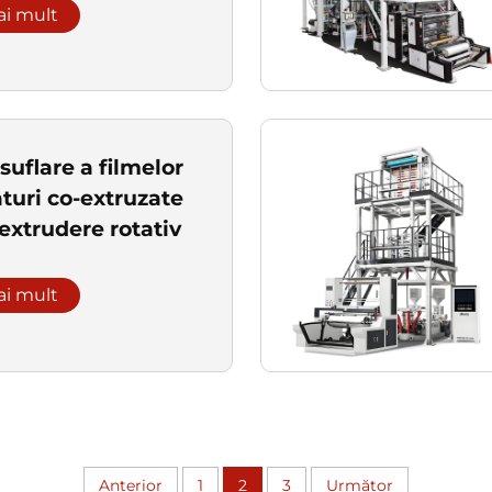
ai mult
suflare a filmelor
raturi co-extruzate
extrudere rotativ
ai mult
Anterior
1
2
3
Următor