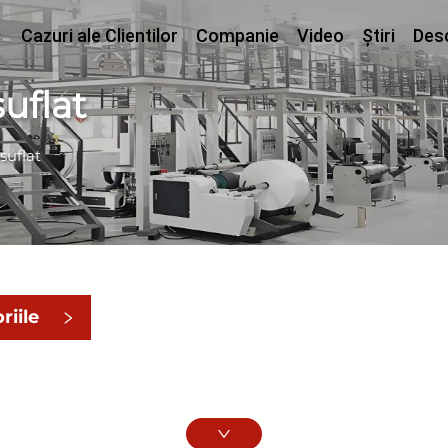
Cazuri ale Clientilor
Companie
Video
Știri
Des
uflat
suflat
riile