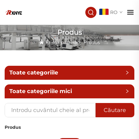
RO
Produs
Prima pagină
>
Produs
Toate categoriile
Toate categoriile mici
Căutare
Produs