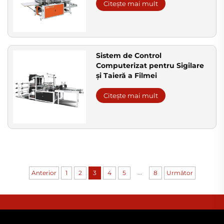
Citește mai mult
Sistem de Control
Computerizat pentru Sigilare
și Taieră a Filmei
Citește mai mult
...
Anterior
1
2
3
4
5
8
Următor