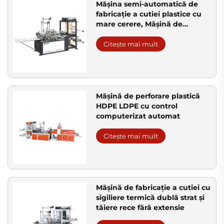
Mășina semi-automatică de
fabricație a cutiei plastice cu
mare cerere, Mășină de
fabricație a cutiei de
cumpărături, Mășină de
Citește mai mult
fabricație a cutiei de polietilen
Mășină de perforare plastică
HDPE LDPE cu control
computerizat automat
Citește mai mult
Mășină de fabricație a cutiei cu
sigiliere termică dublă strat și
tăiere rece fără extensie