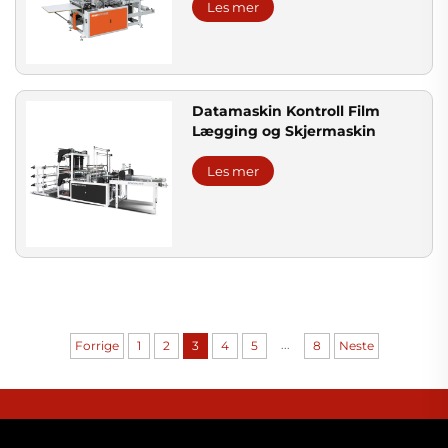
Les mer
Datamaskin Kontroll Film
Lægging og Skjermaskin
Les mer
...
Forrige
1
2
3
4
5
8
Neste