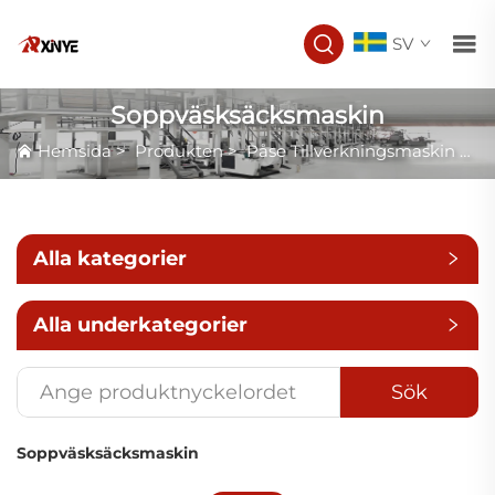
SV
Soppväsksäcksmaskin
Hemsida
>
Produkten
>
Påse Tillverkningsmaskin
>
S
Alla kategorier
Alla underkategorier
Sök
Soppväsksäcksmaskin