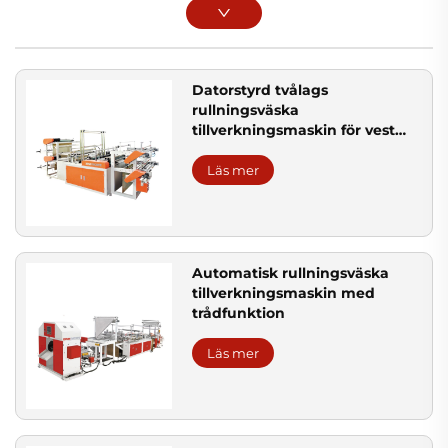
Datorstyrd tvålags
rullningsväska
tillverkningsmaskin för vest
och platt väskor
Läs mer
Automatisk rullningsväska
tillverkningsmaskin med
trådfunktion
Läs mer