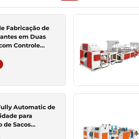
e Fabricação de
lantes em Duas
com Controle
orizado para
tíveis e Planas
ully Automatic de
cidade para
o de Sacos
om Núcleo