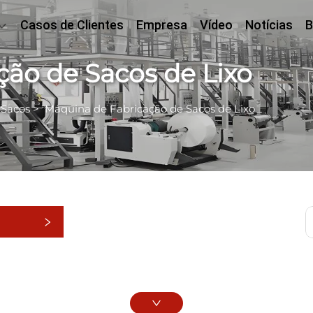
Casos de Clientes
Empresa
Vídeo
Notícias
B
ão de Sacos de Lixo
 Sacos
>
Máquina de Fabricação de Sacos de Lixo
as