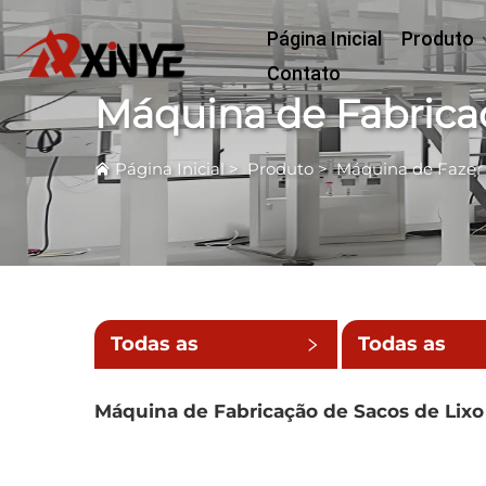
Página Inicial
Produto
Contato
Máquina de Fabricaç
Página Inicial
>
Produto
>
Máquina de Fazer
Todas as
Todas as
Categorias
Subcategori
Máquina de Fabricação de Sacos de Lixo