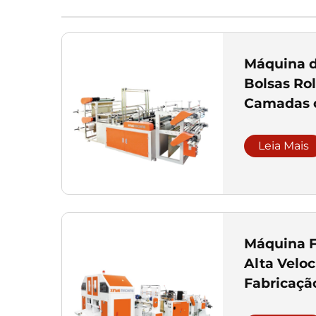
Máquina d
Bolsas Ro
Camadas 
Computad
Bolsas Ves
Leia Mais
Máquina F
Alta Velo
Fabricaçã
Rolados c