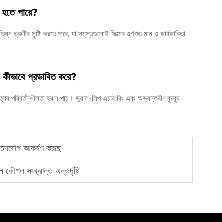
ণ হতে পারে?
ভিন্ন ত্রুটির সৃষ্টি করতে পারে, যা সমস্তগুলোই ফিল্মের গুণগত মান ও কার্যকারিতা
ণকে কীভাবে প্রভাবিত করে?
্বের পরিবর্তনশীলতা হ্রাস পায়। ডুয়াল-লিপ এয়ার রিং এবং অভ্যন্তরীণ বুদবুদ
।
পী মনোযোগ আকর্ষণ করছে
ন কৌশল সংক্রান্ত অন্তর্দৃষ্টি