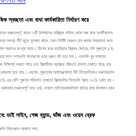
র গুণগত মান
ক স্বচ্ছতা এবং বাধা কার্যকারিতা নির্ধারণ করে
ত্যন্ত গুরুত্বপূর্ণ, কারণ এটি উপাদানের যান্ত্রিক শক্তি থেকে শুরু করে অপটিক্যাল
ুত্ব সমগ্র শীট জুড়ে সুসঙ্গত থাকে, তখন নির্দিষ্ট অঞ্চলে চাপ জমার সম্ভাবনা কমে
্বল স্থানের সংখ্যা কমে। বিশেষ করে ব্যারিয়ার ফিল্মের ক্ষেত্রে, যদি পুরুত্বে ৫%
ার ফলে পণ্যগুলি সাধারণের চেয়ে দ্রুত নষ্ট হয়ে যায়। এমনকি খুব সামান্য
 বিক্ষিপ্ত করতে পারে এবং ফিল্মটিকে স্বচ্ছের পরিবর্তে মেঘলা দেখাতে পারে, যার
 চকচকে হয়ে যায়। এছাড়া, পুরুত্বের অসামঞ্জস্যতা হিট সিলগুলিকেও গুরুতরভাবে
 এর বেশি পুরুত্ব পরিবর্তন দেখানো ফিল্মগুলির সিলগুলি প্রায় ৩০% দুর্বল হয়।
মভাবে গুরুত্বপূর্ণ হয়ে ওঠে, যেখানে মাইক্রোবগুলিকে বাইরে রাখা উৎপাদন চক্র
বে: ডাই লাইন, গেজ ব্যান্ড, ভাঁজ এবং ওয়েব ব্রেক
ুলি নিম্নরূপে প্রকাশ পায়: