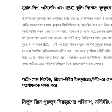
ডুয়াল-লিপ, ওসিলেটিং এবং IBC কুলিং সিস্টেম: বুদবুদকে
শীতলীকরণ ব্যবস্থার নকশা কীভাবে তৈরি করা হয় তা বিভিন্ন অঞ্চলে উপকরণগুল
প্রক্রিয়াজাতকরণের সময় বুদবুদের স্থিতিশীলতাকে প্রভাবিত করে এবং কীভাবে জ
ফ্রস্ট লাইন অঞ্চল থেকে তাপ অপসারণে আরও ভালো কাজ করে, যেখানে তাপমাত্
সমস্যা সমাধান করতে সাহায্য করে, যা পরিধি জুড়ে বিরক্তিকর গেজ ব্যান্ড প্
কুলিং বা সংক্ষেপে IBC। এই পদ্ধতিটি শীতল বায়ুকে সরাসরি বুদবুদের ভিতরে ফু
হয় এবং অবশিষ্ট প্রতিবন্ধকতা কমিয়ে দেয়। গত বছর প্লাস্টিক্স ইঞ্জিনিয়ারি
প্রায় ৩০% পর্যন্ত কমিয়ে দিতে পারে। এছাড়াও এগুলি স্ফটিকীকরণ পরিবর
চাপের অধীনে এদের শক্তির বৈশিষ্ট্যগুলিকে অপ্রত্যাশিত করে তোলে।
অটো-গেজ সিস্টেম, রিয়েল-টাইম ইনফ্রারেড/বিটা-রে সেন
সংশোধনকে সক্ষম করে
নির্ভুল ফিল্ম পুরুত্ব নিয়ন্ত্রণের পরিমাপ, মনিট