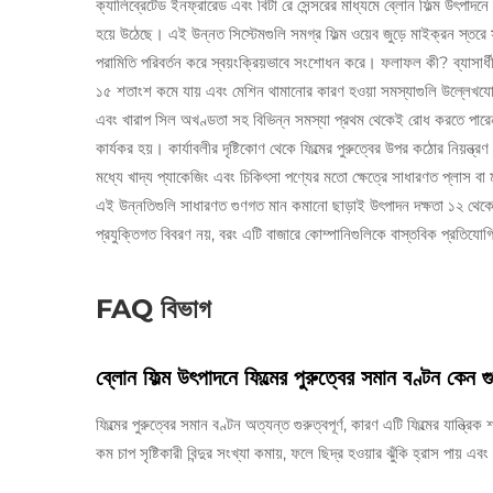
ক্যালিব্রেটেড ইনফ্রারেড এবং বিটা রে সেন্সরের মাধ্যমে ব্লোন ফিল্ম উৎপাদন
হয়ে উঠেছে। এই উন্নত সিস্টেমগুলি সমগ্র ফিল্ম ওয়েব জুড়ে মাইক্রন স্তরে স
পরামিতি পরিবর্তন করে স্বয়ংক্রিয়ভাবে সংশোধন করে। ফলাফল কী? ব্যাসার্ধী
১৫ শতাংশ কমে যায় এবং মেশিন থামানোর কারণ হওয়া সমস্যাগুলি উল্লেখযোগ্য
এবং খারাপ সিল অখণ্ডতা সহ বিভিন্ন সমস্যা প্রথম থেকেই রোধ করতে পারেন, 
কার্যকর হয়। কার্যাবলীর দৃষ্টিকোণ থেকে ফিল্মের পুরুত্বের উপর কঠোর নিয়ন্ত্
মধ্যে খাদ্য প্যাকেজিং এবং চিকিৎসা পণ্যের মতো ক্ষেত্রে সাধারণত প্লা
এই উন্নতিগুলি সাধারণত গুণগত মান কমানো ছাড়াই উৎপাদন দক্ষতা ১২ থেকে ১
প্রযুক্তিগত বিবরণ নয়, বরং এটি বাজারে কোম্পানিগুলিকে বাস্তবিক প্রতিযোগ
FAQ বিভাগ
ব্লোন ফিল্ম উৎপাদনে ফিল্মের পুরুত্বের সমান বণ্টন কেন গুর
ফিল্মের পুরুত্বের সমান বণ্টন অত্যন্ত গুরুত্বপূর্ণ, কারণ এটি ফিল্মের যান্ত্
কম চাপ সৃষ্টিকারী বিন্দুর সংখ্যা কমায়, ফলে ছিদ্র হওয়ার ঝুঁকি হ্রাস পায় 