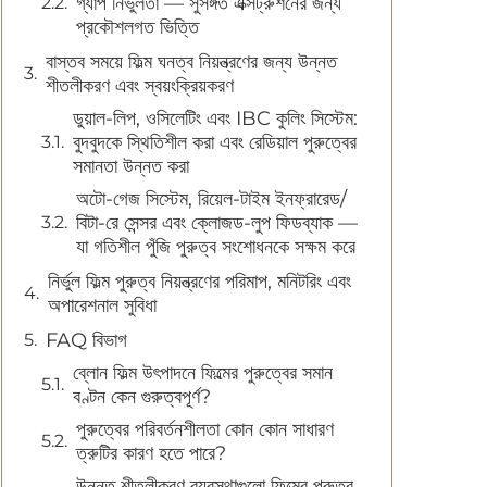
গ্যাপ নির্ভুলতা — সুসঙ্গত এক্সট্রুশনের জন্য
প্রকৌশলগত ভিত্তি
বাস্তব সময়ে ফিল্ম ঘনত্ব নিয়ন্ত্রণের জন্য উন্নত
শীতলীকরণ এবং স্বয়ংক্রিয়করণ
ডুয়াল-লিপ, ওসিলেটিং এবং IBC কুলিং সিস্টেম:
বুদবুদকে স্থিতিশীল করা এবং রেডিয়াল পুরুত্বের
সমানতা উন্নত করা
অটো-গেজ সিস্টেম, রিয়েল-টাইম ইনফ্রারেড/
বিটা-রে সেন্সর এবং ক্লোজড-লুপ ফিডব্যাক —
যা গতিশীল পুঁজি পুরুত্ব সংশোধনকে সক্ষম করে
নির্ভুল ফিল্ম পুরুত্ব নিয়ন্ত্রণের পরিমাপ, মনিটরিং এবং
অপারেশনাল সুবিধা
FAQ বিভাগ
ব্লোন ফিল্ম উৎপাদনে ফিল্মের পুরুত্বের সমান
বণ্টন কেন গুরুত্বপূর্ণ?
পুরুত্বের পরিবর্তনশীলতা কোন কোন সাধারণ
ত্রুটির কারণ হতে পারে?
উন্নত শীতলীকরণ ব্যবস্থাগুলো ফিল্মের পুরুত্ব