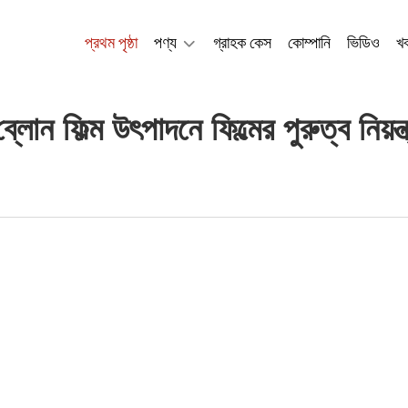
প্রথম পৃষ্ঠা
পণ্য
গ্রাহক কেস
কোম্পানি
ভিডিও
খ
্লোন ফিল্ম উৎপাদনে ফিল্মের পুরুত্ব নিয়ন্