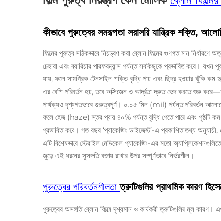
ফিল্ম পুরুত্ব নিয়ন্ত্রণ কেন মৌলিক
ব্লোন ফিল্মে
কীভাবে পুরুত্বের সমরূপতা সরাসরি যান্ত্রিক শক্তি, আলোকি
ফিল্মের পুরুত্ব সঠিকভাবে নিয়ন্ত্রণ করা ব্লোন ফিল্মের গুণগত মান নির্ধারণে অ
চেহারা এবং ব্যারিয়ার পারফরম্যান্স পর্যন্ত সবকিছুকে প্রভাবিত করে। যখন পুর
যায়, ফলে সামগ্রিক টেনসাইল শক্তি বৃদ্ধি পায় এবং ছিদ্র হওয়ার ঝুঁকি কম দুর
এর বেশি পরিবর্তন হয়, তবে অক্সিজেন ও আর্দ্রতা দ্রুত ভেদ করতে শুরু করে—য
পার্থক্যও দৃশ্যগতভাবে গুরুত্বপূর্ণ। ০.০৫ মিল (mil) পর্যন্ত পরিবর্তন আলোকে
ফলে হেজ (haze) স্তর প্রায় ৪০% পর্যন্ত বৃদ্ধি পেতে পারে এবং পৃষ্ঠটি কম
প্রভাবিত করে। গত বছর ‘প্যাকেজিং ডাইজেস্ট’-এ প্রকাশিত তথ্য অনুযায়ী, ৫%
এটি বিশেষভাবে স্টেরাইল মেডিকেল প্যাকেজিং-এর মতো অ্যাপ্লিকেশনগুলিতে চর
জুড়ে এই ধরনের সুসঙ্গতি বজায় রাখার উপর সম্পূর্ণভাবে নির্ভরশীল।
পুরুত্বের পরিবর্তনশীলতা
ত্রুটিগুলির প্রাথমিক কারণ হিসে
পুরুত্বের অসঙ্গতি ব্লোন ফিল্মে দৃশ্যমান ও কার্যকরী ত্রুটিগুলির মূল কারণ। এগ