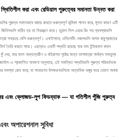
 স্থিতিশীল করা এবং রেডিয়াল পুরুত্বের সমানতা উন্নত করা
ির পুরুত্ব সমানভাবে বজায় রাখতে গুরুত্বপূর্ণ ভূমিকা পালন করে, মূলত কারণ এটি
িনিসগুলি কঠিন হয় তা নিয়ন্ত্রণ করে। ডুয়াল লিপ এয়ার রিং সহ ব্যবস্থাগুলি
রা সবচেয়ে বেশি গুরুত্বপূর্ণ। একইসাথে, ওসিলেটিং নজলগুলি অসম বায়ুপ্রবাহের
যাটার্ন তৈরি করতে পারে। এছাড়াও একটি পদ্ধতি রয়েছে যার নাম ইন্টারনাল বাবল
ঁ দেয়, যার ফলে অভ্যন্তরীণ ও বহিরাগত পৃষ্ঠের মধ্যে তাপমাত্রা পার্থক্য সমতুল্য
ং জার্নাল-এ প্রকাশিত গবেষণা অনুসারে, এই সমন্বিত পদ্ধতিগুলি পুরুত্ব পরিবর্তনকে
্তনের সমস্যা রোধ করে, যা সাধারণত উপকরণগুলিকে অত্যধিক ভঙ্গুর করে তোলে অথবা
্সর এবং ক্লোজড-লুপ ফিডব্যাক — যা গতিশীল পুঁজি পুরুত্ব
রিং এবং অপারেশনাল সুবিধা