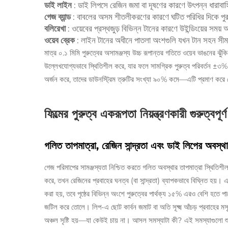
ডাই লাইন
: ডাই লিপসে রেজিন জমা বা দূষণের কারণে উৎপন্ন ধারাবা
গেজ ব্যান্ড
: বাবলের অসম শীতলীকরণের কারণে ঘটিত পরিধির দিকে পুরু-চ
বলিরেখা
: ওয়েবের প্রস্থজুড় বিভিন্ন টানের কারণে উইন্ডিংয়ের সময় অ
ওয়েব ব্রেক
: লাইন টানের অধীনে পাতলা অংশগুলি যখন টান সহন সীমার 
মাত্র ০.১ মিমি পুরুত্বের অসামঞ্জস্য উচ্চ রূপান্তর গতিতে ওয়েব ভাঙনের ঝুঁ
উল্লেখযোগ্যভাবে স্থিতিশীল করে, যার ফলে সামগ্রিক পুরুত্ব পরিবর্তন 
অর্জন করে, তাদের ডাউনস্ট্রিম ত্রুটির সংখ্যা ৯০% কমে—এটি প্রমাণ করে যে 
ফিল্মের পুরুত্ব একরূপতা নিয়ন্ত্রণকারী গুরুত্বপূর্
গলিত তাপমাত্রা, রেজিন সান্দ্রতা এবং ডাই লিপের অবস
গেজ পরিমাপের সামঞ্জস্যতা নিশ্চিত করতে গলিত অবস্থার তাপমাত্রা স্থিতিশীল 
করে, তখন রেজিনের প্রবাহের ঘনত্ব (বা সান্দ্রতা) ব্যাপকভাবে বিঘ্নিত হয়। এ
করা হয়, তবে পৃষ্ঠের বিভিন্ন অংশে পুরুত্বের পার্থক্য ১৫% এরও বেশি 
জটিল করে তোলে। লিপ-এ ছোট কার্বন জমাট বা অতি সূক্ষ্ম আঁচড় প্রবাহের মসৃ
অঞ্চল সৃষ্টি হয়—যা কেউই চায় না। আসল সমস্যাটা কী? এই সমস্যাগুলো শুধু