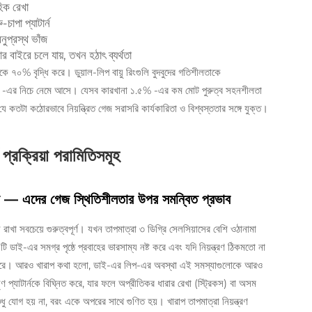
হিক রেখা
াপা প্যাটার্ন
নুপ্রস্থ ভাঁজ
বাইরে চলে যায়, তখন হঠাৎ ব্যর্থতা
কিকে ৭০% বৃদ্ধি করে। ডুয়াল-লিপ বায়ু রিংগুলি বুদবুদের গতিশীলতাকে
±৩% -এর নিচে নেমে আসে। যেসব কারখানা ১.৫% -এর কম মোট পুরুত্ব সহনশীলতা
কতটা কঠোরভাবে নিয়ন্ত্রিত গেজ সরাসরি কার্যকারিতা ও বিশ্বস্ততার সঙ্গে যুক্ত।
ণ প্রক্রিয়া পরামিতিসমূহ
্থা — এদের গেজ স্থিতিশীলতার উপর সমন্বিত প্রভাব
রাখা সবচেয়ে গুরুত্বপূর্ণ। যখন তাপমাত্রা ৩ ডিগ্রি সেলসিয়াসের বেশি ওঠানামা
টি ডাই-এর সমগ্র পৃষ্ঠে প্রবাহের ভারসাম্য নষ্ট করে এবং যদি নিয়ন্ত্রণ ঠিকমতো না
হতে পারে। আরও খারাপ কথা হলো, ডাই-এর লিপ-এর অবস্থা এই সমস্যাগুলোকে আরও
ণ প্যাটার্নকে বিঘ্নিত করে, যার ফলে অপ্রীতিকর ধারার রেখা (স্ট্রিকস) বা অসম
 যোগ হয় না, বরং একে অপরের সাথে গুণিত হয়। খারাপ তাপমাত্রা নিয়ন্ত্রণ