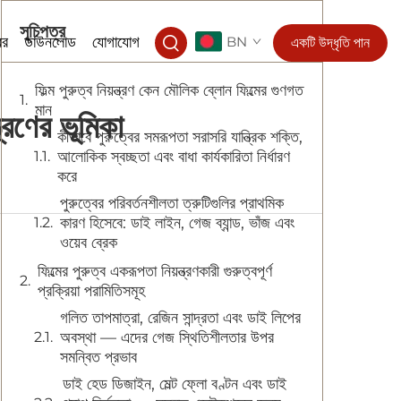
সূচিপত্র
বর
ডাউনলোড
যোগাযোগ
BN
একটি উদ্ধৃতি পান
ফিল্ম পুরুত্ব নিয়ন্ত্রণ কেন মৌলিক ব্লোন ফিল্মের গুণগত
মান
ত্রণের ভূমিকা
কীভাবে পুরুত্বের সমরূপতা সরাসরি যান্ত্রিক শক্তি,
আলোকিক স্বচ্ছতা এবং বাধা কার্যকারিতা নির্ধারণ
করে
পুরুত্বের পরিবর্তনশীলতা ত্রুটিগুলির প্রাথমিক
কারণ হিসেবে: ডাই লাইন, গেজ ব্যান্ড, ভাঁজ এবং
ওয়েব ব্রেক
ফিল্মের পুরুত্ব একরূপতা নিয়ন্ত্রণকারী গুরুত্বপূর্ণ
প্রক্রিয়া পরামিতিসমূহ
গলিত তাপমাত্রা, রেজিন সান্দ্রতা এবং ডাই লিপের
অবস্থা — এদের গেজ স্থিতিশীলতার উপর
সমন্বিত প্রভাব
ডাই হেড ডিজাইন, মেল্ট ফ্লো বণ্টন এবং ডাই