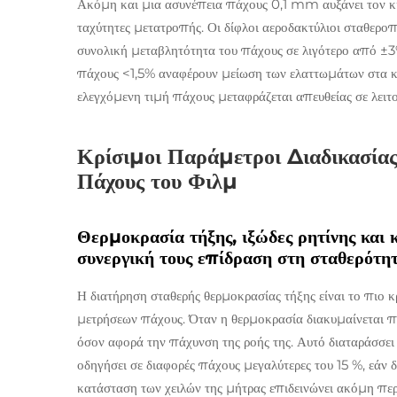
Ακόμη και μια ασυνέπεια πάχους 0,1 mm αυξάνει τον κ
ταχύτητες μετατροπής. Οι δίφλοι αεροδακτύλιοι σταθερο
συνολική μεταβλητότητα του πάχους σε λιγότερο από ±3
πάχους <1,5% αναφέρουν μείωση των ελαττωμάτων στα 
ελεγχόμενη τιμή πάχους μεταφράζεται απευθείας σε λειτο
Κρίσιμοι Παράμετροι Διαδικασία
Πάχους του Φιλμ
Θερμοκρασία τήξης, ιξώδες ρητίνης και
συνεργική τους επίδραση στη σταθερότητ
Η διατήρηση σταθερής θερμοκρασίας τήξης είναι το πιο κ
μετρήσεων πάχους. Όταν η θερμοκρασία διακυμαίνεται πε
όσον αφορά την πάχυνση της ροής της. Αυτό διαταράσσει
οδηγήσει σε διαφορές πάχους μεγαλύτερες του 15 %, εάν δε
κατάσταση των χειλών της μήτρας επιδεινώνει ακόμη πε