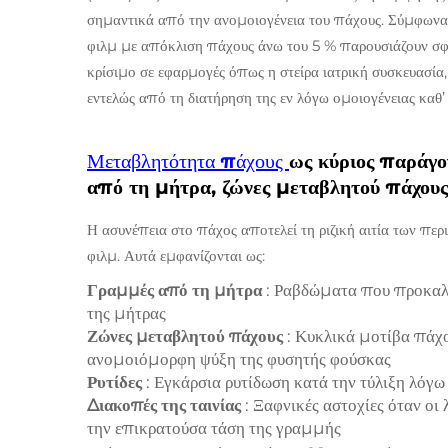
σημαντικά από την ανομοιογένεια του πάχους. Σύμφωνα
φιλμ με απόκλιση πάχους άνω του 5 % παρουσιάζουν σφρ
κρίσιμο σε εφαρμογές όπως η στείρα ιατρική συσκευασί
εντελώς από τη διατήρηση της εν λόγω ομοιογένειας καθ
Μεταβλητότητα πάχους
ως κύριος παράγ
από τη μήτρα, ζώνες μεταβλητού πάχους, 
Η ασυνέπεια στο πάχος αποτελεί τη ριζική αιτία των πε
φιλμ. Αυτά εμφανίζονται ως:
Γραμμές από τη μήτρα
: Ραβδώματα που προκαλο
της μήτρας
Ζώνες μεταβλητού πάχους
: Κυκλικά μοτίβα πάχ
ανομοιόμορφη ψύξη της φυσητής φούσκας
Ρυτίδες
: Εγκάρσια ρυτίδωση κατά την τύλιξη λόγω
Διακοπές της ταινίας
: Ξαφνικές αστοχίες όταν ο
την επικρατούσα τάση της γραμμής