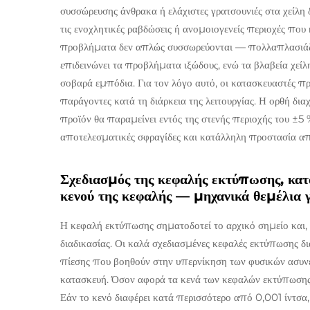
συσσώρευσης άνθρακα ή ελάχιστες γρατσουνιές στα χείλη
τις ενοχλητικές ραβδώσεις ή ανομοιογενείς περιοχές που
προβλήματα δεν απλώς συσσωρεύονται — πολλαπλασιάζον
επιδεινώνει τα προβλήματα ιξώδους, ενώ τα βλαβεία χεί
σοβαρά εμπόδια. Για τον λόγο αυτό, οι κατασκευαστές 
παράγοντες κατά τη διάρκεια της λειτουργίας. Η ορθή δια
προϊόν θα παραμείνει εντός της στενής περιοχής του ±5 
αποτελεσματικές σφραγίδες και κατάλληλη προστασία απ
Σχεδιασμός της κεφαλής εκτύπωσης, κατα
κενού της κεφαλής — μηχανικά θεμέλια
Η κεφαλή εκτύπωσης σηματοδοτεί το αρχικό σημείο και, 
διαδικασίας. Οι καλά σχεδιασμένες κεφαλές εκτύπωσης δι
πίεσης που βοηθούν στην υπερνίκηση των φυσικών ασυνε
κατασκευή. Όσον αφορά τα κενά των κεφαλών εκτύπωσης,
Εάν το κενό διαφέρει κατά περισσότερο από 0,001 ίντ