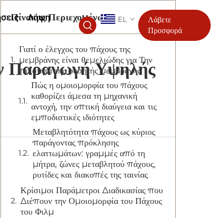
Πίνακας Περιεχομένων
ήσεις
Λήψη
EL
Λάβετε
Προσφορά
Γιατί ο έλεγχος του πάχους της
μεμβράνης είναι θεμελιώδης για Την
ην Παραγωγή Υψηλής
ποιότητα της φυσητής μεμβράνης
μ
Πώς η ομοιομορφία του πάχους
καθορίζει άμεσα τη μηχανική
αντοχή, την οπτική διαύγεια και τις
εμποδιστικές ιδιότητες
Μεταβλητότητα πάχους ως κύριος
παράγοντας πρόκλησης
ελαττωμάτων: γραμμές από τη
μήτρα, ζώνες μεταβλητού πάχους,
ρυτίδες και διακοπές της ταινίας
Κρίσιμοι Παράμετροι Διαδικασίας που
Διέπουν την Ομοιομορφία του Πάχους
του Φιλμ