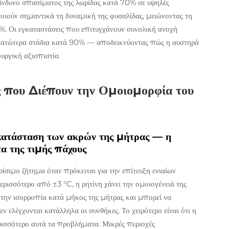
ίνδυνο σπασίματος της λωρίδας κατά 70% σε υψηλές
ποιούν σημαντικά τη δυναμική της φυσαλίδας, μειώνοντας τη
%. Οι εγκαταστάσεις που επιτυγχάνουν συνολική ανοχή
κατώτερα στάδια κατά 90% — αποδεικνύοντας πώς η αυστηρά
υργική αξιοπιστία.
ς που Διέπουν την Ομοιομορφία του
 κατάσταση των ακρών της μήτρας — η
α της τιμής πάχους
ρίσιμο ζήτημα όταν πρόκειται για την επίτευξη ενιαίων
ρισσότερο από ±3 °C, η ρητίνη χάνει την ομοιογένειά της
 την ισορροπία κατά μήκος της μήτρας και μπορεί να
ν ελέγχονται κατάλληλα οι συνθήκες. Το χειρότερο είναι ότι η
ρισσότερο αυτά τα προβλήματα. Μικρές περιοχές