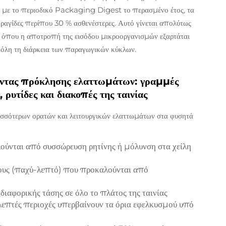
 με το περιοδικό Packaging Digest το περασμένο έτος, τα
αγίδες περίπου 30 % ασθενέστερες. Αυτό γίνεται απολύτως
α, όπου η αποτροπή της εισόδου μικροοργανισμών εξαρτάται
’ όλη τη διάρκεια των παραγωγικών κύκλων.
οντας πρόκλησης ελαττωμάτων: γραμμές
ρυτίδες και διακοπές της ταινίας
ρισσότερων ορατών και λειτουργικών ελαττωμάτων στα φυσητά
ύνται από συσσώρευση ρητίνης ή μόλυνση στα χείλη
ους (παχύ-λεπτό) που προκαλούνται από
 διαφορικής τάσης σε όλο το πλάτος της ταινίας
ι λεπτές περιοχές υπερβαίνουν τα όρια εφελκυσμού υπό