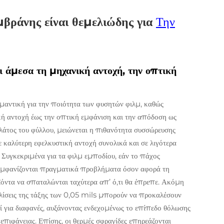
εμβράνης είναι θεμελιώδης για
Την
ι άμεσα τη μηχανική αντοχή, την οπτική
ημαντική για την ποιότητα των φυσητών φιλμ, καθώς
κή αντοχή έως την οπτική εμφάνιση και την απόδοση ως
πλάτος του φύλλου, μειώνεται η πιθανότητα συσσώρευσης
ε καλύτερη εφελκυστική αντοχή συνολικά και σε λιγότερα
Συγκεκριμένα για τα φιλμ εμποδίου, εάν το πάχος
 εμφανίζονται πραγματικά προβλήματα όσον αφορά τη
ϊόντα να σπαταλώνται ταχύτερα απ’ ό,τι θα έπρεπε. Ακόμη
οκλίσεις της τάξης των 0,05 mils μπορούν να προκαλέσουν
ί για διαφανές, αυξάνοντας ενδεχομένως το επίπεδο θόλωσης
επιφάνειας. Επίσης, οι θερμές σφραγίδες επηρεάζονται