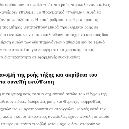
 διαταράσσουν το ομαλό πρότυπο ροής, προκαλώντας εκείνες
 κανείς δεν επιθυμεί. Το πραγματικό «πλήγμα»; Αυτά τα
ται μεταξύ τους. Η κακή ρύθμιση της θερμοκρασίας
λη της μήτρας μετατρέπουν μικρά προβλήματα ροής σε
πρέπει απολύτως να παρακολουθούν ταυτόχρονα και τους δύο
χείριση αυτών των δύο παραγόντων καθορίζει εάν το τελικό
% που απαιτείται για διαυγή οπτικά χαρακτηριστικά,
ό διαπερατότητα σε εφαρμογές συσκευασίας.
νομή της ροής τήξης και ακρίβεια του
 για συνεπή εκτύπωση
με επιχειρήματα, το πιο σημαντικό στάδιο του ελέγχου της
αθέτουν ειδικές διαδρομές ροής και περιοχές ισορροπίας
χειών που παρατηρούνται σε στρογγυλές μορφές κατά την
 ακόμη και οι μικρότερες ανωμαλίες έχουν μεγάλη σημασία.
σα, τα προκύπτοντα προβλήματα πάχους δεν μπορούν να