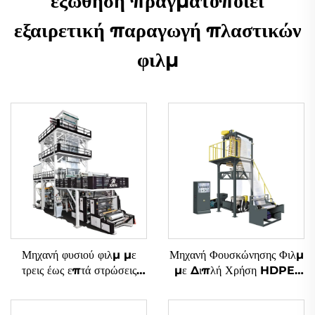
εξώθηση πραγματοποιεί
εξαιρετική παραγωγή πλαστικών
φιλμ
Μηχανή φυσιού φιλμ με
Μηχανή Φουσκώνησης Φιλμ
τρεις έως επτά στρώσεις
με Διπλή Χρήση HDPE-
συν-εξώδους με περιστροφή
LDPE