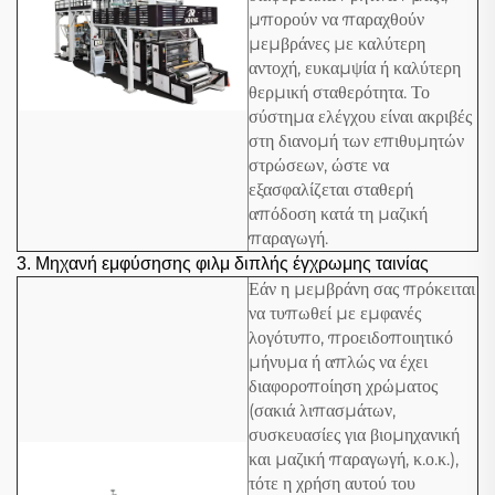
μπορούν να παραχθούν
μεμβράνες με καλύτερη
αντοχή, ευκαμψία ή καλύτερη
θερμική σταθερότητα. Το
σύστημα ελέγχου είναι ακριβές
στη διανομή των επιθυμητών
στρώσεων, ώστε να
εξασφαλίζεται σταθερή
απόδοση κατά τη μαζική
παραγωγή.
3.
Μηχανή εμφύσησης φιλμ διπλής έγχρωμης ταινίας
Εάν η μεμβράνη σας πρόκειται
να τυπωθεί με εμφανές
λογότυπο, προειδοποιητικό
μήνυμα ή απλώς να έχει
διαφοροποίηση χρώματος
(σακιά λιπασμάτων,
συσκευασίες για βιομηχανική
και μαζική παραγωγή, κ.ο.κ.),
τότε η χρήση αυτού του