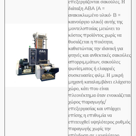
επεξεργάζονται σακούλες. Η
διάταξη ABA (A =
ανακυκλωμένο υλικό· B =
καινούργιο υλικό) αυτής της
μοντελοποιίας μειώνει το
κόστος προϊόντος χωρίς να
θυσιάζεται η ποιότητα,
καθιστώντας την ιδανική για
φτηνές και ανθεκτικές σακούλες
απορριμμάτων, σακούλες
ψωνίσματος ή ελαφριές
συσκευασίες φιλμ. Η μικρή
μηχανή καταλαμβάνει ελάχιστο
χώρο, κάτι που είναι
πλεονέκτημα όταν ενοικιάζεται
χώρος παραγωγής/
επεξεργασίας και υπάρχει
επίσης η επιθυμία να
επιτευχθεί υψηλότερος ρυθμός
παραγωγής χωρίς την
επένδυση σε μεγαλύτερο