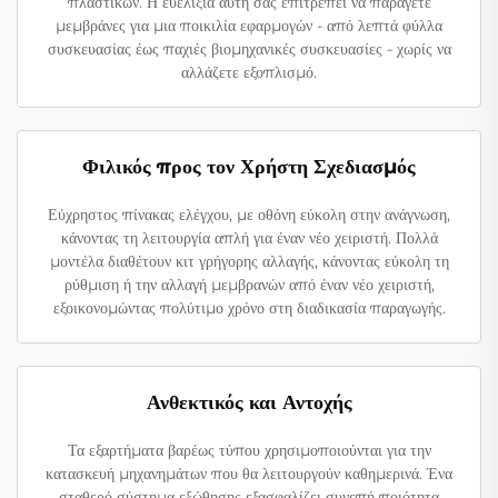
πλαστικών. Η ευελιξία αυτή σας επιτρέπει να παράγετε
μεμβράνες για μια ποικιλία εφαρμογών - από λεπτά φύλλα
συσκευασίας έως παχιές βιομηχανικές συσκευασίες - χωρίς να
αλλάζετε εξοπλισμό.
Φιλικός προς τον Χρήστη Σχεδιασμός
Εύχρηστος πίνακας ελέγχου, με οθόνη εύκολη στην ανάγνωση,
κάνοντας τη λειτουργία απλή για έναν νέο χειριστή. Πολλά
μοντέλα διαθέτουν κιτ γρήγορης αλλαγής, κάνοντας εύκολη τη
ρύθμιση ή την αλλαγή μεμβρανών από έναν νέο χειριστή,
εξοικονομώντας πολύτιμο χρόνο στη διαδικασία παραγωγής.
Ανθεκτικός και Αντοχής
Τα εξαρτήματα βαρέως τύπου χρησιμοποιούνται για την
κατασκευή μηχανημάτων που θα λειτουργούν καθημερινά. Ένα
σταθερό σύστημα εξώθησης εξασφαλίζει συνεπή ποιότητα