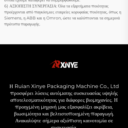
οποία έχουμε καταφέρει να συμμορφωθούμε.
6) ΑΞΙΟΠΙΣΤΗ ΣΥΝΕΡΓΑΣΙΑ: Όλα τα εξαρτήματα ποιότητας
προέρχονται από παγκόσμιες εταιρείες κορυφαίας ποιότητας, όπως η
Siemens, η ABB και η Omron, ώστε να καλύπτονται τα σημερινά
πρότυπα παραγωγής.
Η Ruian Xinye Packaging Machine Co., Ltd
προσφέρει λύσεις αυτόματης συσκευασίας υψηλής
αποτελεσματικότητας για διάφορες βιομηχανίες. Η
προηγμένη μηχανή μας εξασφαλίζει ακρίβεια,
βιωσιμότητα και βελτιστοποιημένη παραγωγή.
Ανακαλύψτε σήμερα αξιόπιστη καινοτομία σε
συσκευασία.