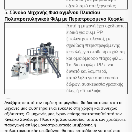
εξοπλισμό επεξεργασίας.
5.
Σύνολο Μηχανής Φυσιαγμένου Πλαισίου
Πολυπροπυληνικού Φιλμ με Περιστρεφόμενο Κεφάλι
Αυτή η μηχανή έχει σχεδιαστεί
ειδικά για φιλμ PP
(πολυπροπυλένιο), με
σχεδίαση περιστρεφόμενης
κεφαλής για σταθερή εκχύλιση
και ομοιόμορφο πάχος φιλμ.
Το ίδιο το φιλμ PP είναι
δυνατό και λαμπερό,
κατάλληλο για συσκευασία
δώρων, συσκευασία γραφικής
ύλης ή επικάλυψη.
......
Ανεξάρτητα από τον τομέα ή το μέγεθος, θα διαπιστώσετε ότι οι
μηχανές μας φυσητήρα είναι εύκολες στη χρήση και συνεχώς
αξιόπιστες. Οι μηχανές μας έχουν επίσης πιστοποιηθεί από τον
Κινέζικο Σύνδεσμο Πλαστικής Συσκευασίας, οπότε εάν χρειάζεστε
παραγωγή απλής μονοστρωματικής μεμβράνης ή
πολυστρωματικής μεμβράνης, θα σας επιτρέψουν να πετύχετε