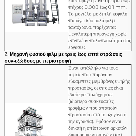
και παράγει μονόστρωμα φιλμ
πάχους 0,008 έως 0,1 mm.
Το μοντέλο με διπλή κεφαλή
παράγει δύο ρολά φιλμ
ταυτόχρονα, παρέχοντας
μεγαλύτερη παραγωγή χωρίς
επιπλέον πολυπλοκότητα στις
εργασίες.
2.
Μηχανή φυσιού φιλμ με τρεις έως επτά στρώσεις
συν-εξώδους με περιστροφή
Είναι κατάλληλο για τους
τομείς που παράγουν
εύκαμπτες μεμβράνες υψηλής
προστασίας, οι οποίες είναι
ιδιαίτερα πολύχρηστες
(ιδιαίτερα συσκευασίες
τροφίμων που απαιτούν
προστασία από το οξυγόνο ή
την υγρασία). Εφόσον είναι
δυνατή η επίστρωση αρκετών
διαφορετικών ρητινών μαζί,