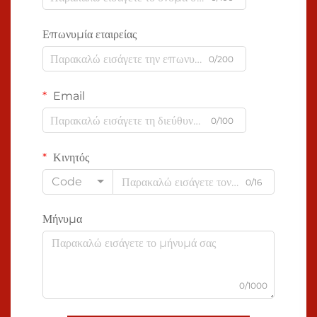
Επωνυμία εταιρείας
0/200
Email
0/100
Κινητός
Code
0/16
Μήνυμα
0/1000