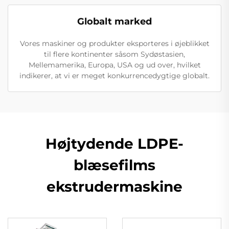
Globalt marked
Vores maskiner og produkter eksporteres i øjeblikket
til flere kontinenter såsom Sydøstasien,
Mellemamerika, Europa, USA og ud over, hvilket
indikerer, at vi er meget konkurrencedygtige globalt.
Højtydende LDPE-
blæsefilms
ekstrudermaskine