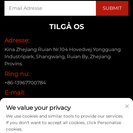
TILGÅ OS
Adresse:
Kina Zhejiang Ruian Nr.104 Hovedvej Yongguang
Industripark, Shangwang, Ruian By, Zhejiang
Provins.
Ring nu:
+86-13967700784
E-mail:
[email protected]
We value your privacy
We use cookies and similar tools to provide our services.
If you don't want to accept all cookies, click Personalize
Copyright © 2025 Ruian Xinye Packaging Machine Co.,Ltd |
cookies.
Privatlivspolitik