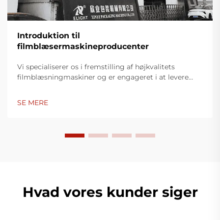
Introduktion til
filmblæsermaskineproducenter
Vi specialiserer os i fremstilling af højkvalitets
filmblæsningmaskiner og er engageret i at levere
innovative løsninger til plastikindpakningsindustrien.
Vores filmblæsningmaskiner anvender avanceret
SE MERE
teknologi, er højtydende, energieffektive og stabile,
og er egnet til produktion af forskellige typer
plastfilm.
Hvad vores kunder siger