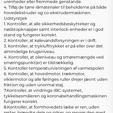
urenheder eller fremmede genstande.
4. Tilføj de tørre råmaterialer til beholderne på både
hovedekstruder og co-ekstrudermaskinen.
Udstyrstjek
1. Kontroller, at alle sikkerhedsbeskyttelser og
nødstopknapper samt interlock-enheder er i god
stand og fungerer korrekt.
2. Kontroller, at kølevandsforsyningen er i drift.
3. Kontroller, at tryklufttrykket er på eller over det
almindelige brugsniveau.
4. Kontroller, at olieniveau og smøremængde ved
smøringspunkt(er) er tilstrækkelig.
5. Kontroller temperaturvisningen af varmespolen
6. Kontroller, at hovedmotor, trækmotor,
viklermotor og alle føringes ruller drejer jævnt uden
friktion og uden unormal støj.
7.Kontroller, at vindrings-IBC-systemet,
tykkelsesmåleren og koronabehandlingsmaskinen
fungerer korrekt.
8.Kontroller, at formhovedets læbe er ren, uden
rester, brændte dele og ridser, og rengør den med