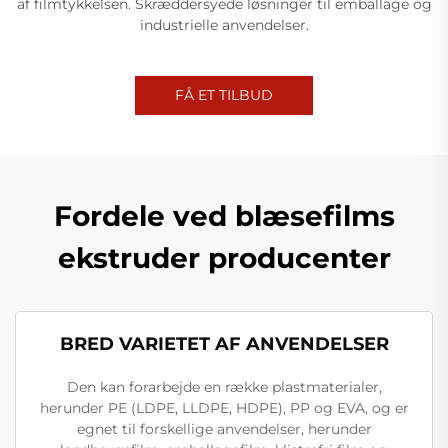
af filmtykkelsen. Skræddersyede løsninger til emballage og
industrielle anvendelser.
FÅ ET TILBUD
Fordele ved blæsefilms
ekstruder producenter
BRED VARIETET AF ANVENDELSER
Den kan forarbejde en række plastmaterialer,
herunder PE (LDPE, LLDPE, HDPE), PP og EVA, og er
egnet til forskellige anvendelser, herunder