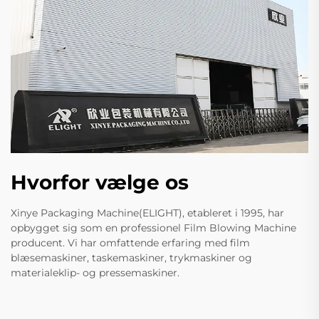
Hvorfor vælge os
Xinye Packaging Machine(ELIGHT), etableret i 1995, har
opbygget sig som en professionel Film Blowing Machine
producent. Vi har omfattende erfaring med film
blæsemaskiner, taskemaskiner, trykmaskiner og
materialeklip- og pressemaskiner.