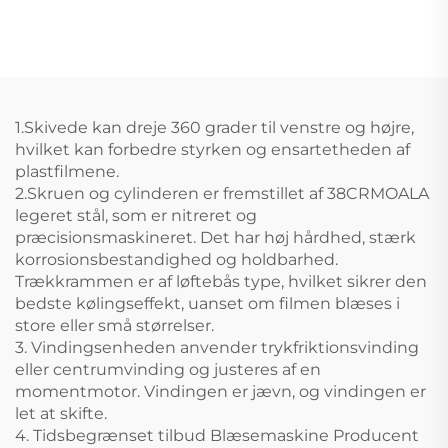
Ekstrudering Blown
og Offset Tryk
Maskine
1.Skivede kan dreje 360 grader til venstre og højre,
hvilket kan forbedre styrken og ensartetheden af
plastfilmene.
2.Skruen og cylinderen er fremstillet af 38CRMOALA
legeret stål, som er nitreret og
præcisionsmaskineret. Det har høj hårdhed, stærk
korrosionsbestandighed og holdbarhed.
Trækkrammen er af løftebås type, hvilket sikrer den
bedste kølingseffekt, uanset om filmen blæses i
store eller små størrelser.
3. Vindingsenheden anvender trykfriktionsvinding
eller centrumvinding og justeres af en
momentmotor. Vindingen er jævn, og vindingen er
let at skifte.
4. Tidsbegrænset tilbud Blæsemaskine Producent