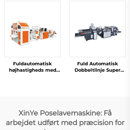
T-shirt Sak Produktion
Maskine
Fuldautomatisk
Fuld Automatisk
højhastigheds med
Dobbeltlinje Super
kernede rullende
Højhastighedsplastik
taskemaskine
T-shirt Sak Produktion
Maskine
XinYe Poselavemaskine: Få
arbejdet udført med præcision for