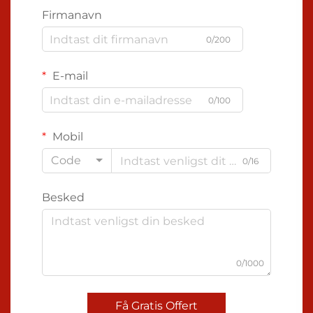
Firmanavn
0/200
E-mail
0/100
Mobil
Code
0/16
Besked
0/1000
Få Gratis Offert