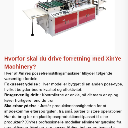
Hvorfor skal du drive forretning med XinYe
Machinery?
Hver af XinYes possefremstillingsmaskiner tilbyder følgende
væsentlige fordele:
Fokuseret ydelse
: Hver model er bygget til en anden pose-type,
hvilket betyder bedre kvalitet og effektivitet.
Brugervenlig drift
: Kontrollerne er enkle, så dit team er op og
kører hurtigere, end du tror.
Skalerbar ydelse
: Justér produktionshastigheden for at
imødekomme efterspørgslen, fra små partier til store operationer.
Har du brug for en plastikposeproduktionstilpasset til dine
produkter? XinYes professionelle modeller eliminerer gætning fra
produktionen. Find en, der passer til dine behov, og begynd at