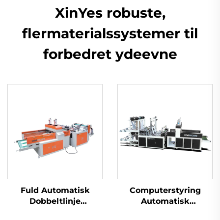
XinYes robuste,
flermaterialssystemer til
forbedret ydeevne
Fuld Automatisk
Computerstyring
Dobbeltlinje
Automatisk
Højhastighedsplastik
Hulstempelmaskine