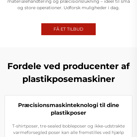
materialehåndtering og præcisionslukning – ideel til små
og store operationer. Udforsk muligheder i dag.
FÅ ET TILBUD
Fordele ved producenter af
plastikposemaskiner
Præcisionsmaskinteknologi til dine
plastikposer
T-shirtposer, tre-sealed bobleposer og ikke-udstrakte
varmeforsegled poser kan alle fremstilles ved hjælp