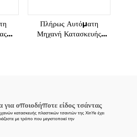
τη
Πλήρως Αυτόματη
ας
Μηχανή Κατασκευής
υής
Σακιών για Πλαστικά Τ-
ικό
Φορέματα με Διπλές
Γραμμές και Υπερυψηλή
Ταχύτητα
για οποιοδήποτε είδος τσάντας
μηχανών κατασκευής πλαστικών τσαντών της XinYe έχει
ειάζεστε με τρόπο που μεγιστοποιεί την