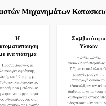
αστών Μηχανημάτων Κατασκευ
Η
Συμβατότητα
υτοματοποίηση
Υλικών
με ένα πάτημα
HDPE, LDPE,
φυσαλλιδωτό περιτύλιγ
Προσαρμόζοντας τις
PE, μη εκτατά υλικά. Ο
λειτουργίες σφράγισης,
μηχανές μας για την
κοπής και διάτρησης με
παραγωγή σακουλών
ολογιστικές λειτουργίες,
εξασφαλίζουν την τέλει
πορούμε να μειώσουμε
διαδικασία κατασκευής γ
η χειροκίνητη εργασία για
να παράγετε οποιοδήπο
ους υπαλλήλους σας όταν
είδος πλαστικών σακουλ
ησιμοποιούν τις μηχανές