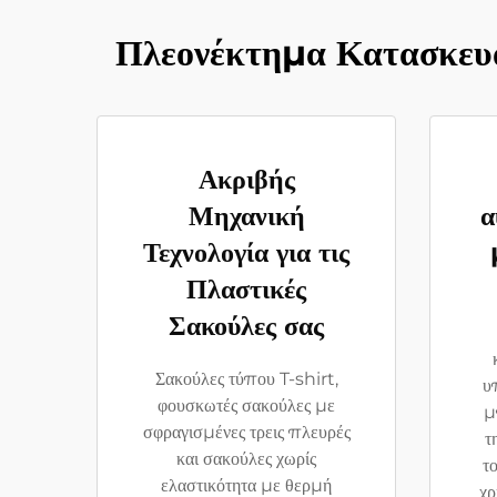
Πλεονέκτημα Κατασκευ
Ακριβής
Μηχανική
α
Τεχνολογία για τις
Πλαστικές
Σακούλες σας
Σακούλες τύπου T-shirt,
υπ
φουσκωτές σακούλες με
μ
σφραγισμένες τρεις πλευρές
τ
και σακούλες χωρίς
τ
ελαστικότητα με θερμή
χρ