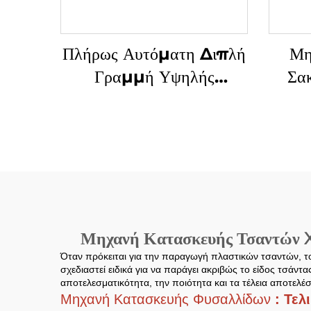
Πλήρως Αυτόματη Διπλή
Μη
Γραμμή Υψηλής
Σα
Ταχύτητας Μηχανή
Περ
Κατασκευής Σακιών από
Πλαστικά με Εικόνα T-
shirt
Μηχανή Κατασκευής Τσαντών Xi
Όταν πρόκειται για την παραγωγή πλαστικών τσαντών, το
σχεδιαστεί ειδικά για να παράγει ακριβώς το είδος τσάντ
αποτελεσματικότητα, την ποιότητα και τα τέλεια αποτελέσ
Μηχανή Κατασκευής Φυσαλλίδων
: Τελ