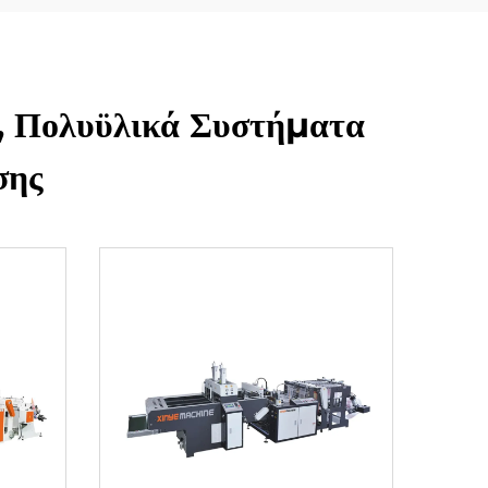
, Πολυϋλικά Συστήματα
σης