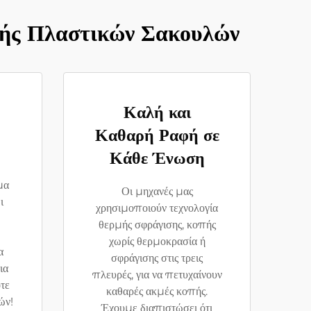
ής Πλαστικών Σακουλών
Καλή και
Καθαρή Ραφή σε
Κάθε Ένωση
μα
Οι μηχανές μας
ι
χρησιμοποιούν τεχνολογία
θερμής σφράγισης, κοπής
χωρίς θερμοκρασία ή
α
σφράγισης στις τρεις
ια
πλευρές, για να πετυχαίνουν
τε
καθαρές ακμές κοπής.
ών!
Έχουμε διαπιστώσει ότι