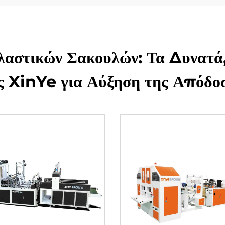
αστικών Σακουλών: Τα Δυνατά
ς XinYe για Αύξηση της Απόδο