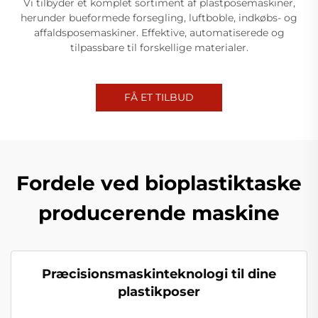
Vi tilbyder et komplet sortiment af plastposemaskiner,
herunder bueformede forsegling, luftboble, indkøbs- og
affaldsposemaskiner. Effektive, automatiserede og
tilpassbare til forskellige materialer.
FÅ ET TILBUD
Fordele ved bioplastiktaske
producerende maskine
Præcisionsmaskinteknologi til dine
plastikposer