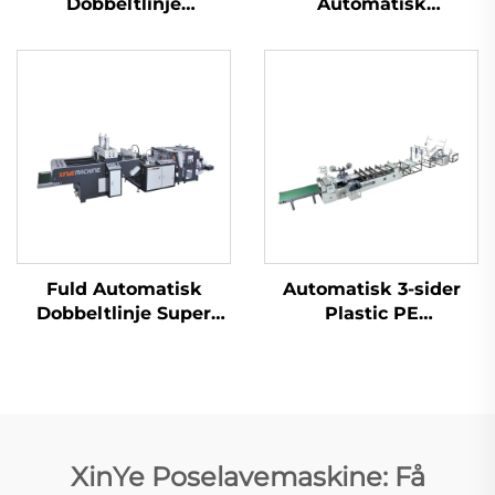
Dobbeltlinje
Automatisk
Højhastighedsplastik
Hulstempelmaskine
T-shirt Sak Produktion
Maskine
Fuld Automatisk
Automatisk 3-sider
Dobbeltlinje Super
Plastic PE
Højhastighedsplastik
Luftboblefilm Tøjpose
T-shirt Sak Produktion
Maskine
Maskine
XinYe Poselavemaskine: Få