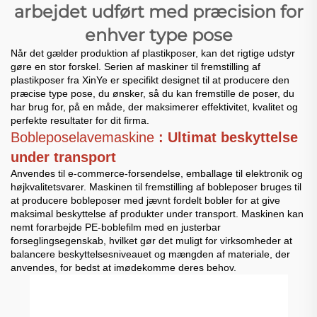
arbejdet udført med præcision for
enhver type pose
Når det gælder produktion af plastikposer, kan det rigtige udstyr
gøre en stor forskel. Serien af maskiner til fremstilling af
plastikposer fra XinYe er specifikt designet til at producere den
præcise type pose, du ønsker, så du kan fremstille de poser, du
har brug for, på en måde, der maksimerer effektivitet, kvalitet og
perfekte resultater for dit firma.
Bobleposelavemaskine
: Ultimat beskyttelse
under transport
Anvendes til e-commerce-forsendelse, emballage til elektronik og
højkvalitetsvarer. Maskinen til fremstilling af bobleposer bruges til
at producere bobleposer med jævnt fordelt bobler for at give
maksimal beskyttelse af produkter under transport. Maskinen kan
nemt forarbejde PE-boblefilm med en justerbar
forseglingsegenskab, hvilket gør det muligt for virksomheder at
balancere beskyttelsesniveauet og mængden af materiale, der
anvendes, for bedst at imødekomme deres behov.