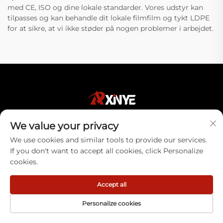
med CE, ISO og dine lokale standarder. Vores udstyr kan
tilpasses og kan behandle dit lokale filmfilm og tykt LDPE
for at sikre, at vi ikke støder på nogen problemer i arbejdet.
We value your privacy
Ruian Xinye Packaging Machine Co., Ltd
We use cookies and similar tools to provide our services.
tilbyder høj-effektive automatiske
If you don't want to accept all cookies, click Personalize
pakkeringsløsninger til forskellige industrier.
cookies.
Vores avancerede maskiner sikrer præcision,
holdbarhed og optimeret produktion. Opdag
Accept all
pålidelige pakkeringsinnovationer i dag.
Personalize cookies